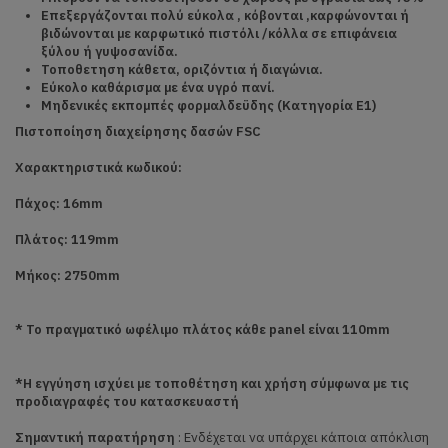
Επεξεργάζονται πολύ εύκολα , κόβονται ,καρφώνονται ή
βιδώνονται με καρφωτικό πιστόλι /κόλλα σε επιφάνεια
ξύλου ή γυψοσανίδα.
Τοποθετηση κάθετα, οριζόντια ή διαγώνια.
Εύκολο καθάρισμα με ένα υγρό πανί.
Μηδενικές εκπομπές φορμαλδεϋδης (Κατηγορία Ε1)
Πιστοποίηση διαχείρησης δασών FSC
Χαρακτηριστικά κωδικού:
Πάχος: 16mm
Πλάτος: 119mm
Μήκος: 2750mm
* Το πραγματικό ωφέλιμο πλάτος κάθε panel είναι 110mm
*Η εγγύηση ισχύει με τοποθέτηση και χρήση σύμφωνα με τις
προδιαγραφές του κατασκευαστή
Σημαντική παρατήρηση
: Ενδέχεται να υπάρχει κάποια απόκλιση