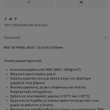
WPC ΕΠΕΝΔΥΣΗΣ ΜΕ ΠΗΧΑΚΙΑ
Περιγραφή
MDF 3
D
PANEL
BEAT
16/119/2750
mm
Γενικά χαρακτηριστικά:
3
Κατασκευασμένο από
MDF (800 – 850
gr/
m
)
Φιλμ από εμποτισμένο χαρτί
Εύκολη εγκατάσταση με κόλλα λόγω του ιδιαίτερα
χαμηλού τους βάρους
Φυσική εμφάνιση, με ματ επιφάνειες και πολλές
διαφορετικές αποχρώσεις.
Χρήση σε εσωτερικούς χώρους (+15°C έως +35°C)
Έρχονται σε λωρίδες οι οποίες εφάπτονται μεταξύ τους
χωρίς να φαίνεται η ένωση.
Μπορούν να τοποθετηθούν σε χώρους με υγρασία έως 75%