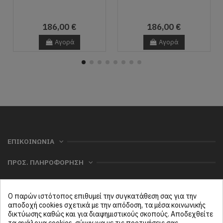
186,00 €
186,00 €
Αγορά
Αγορά
ΕΠΙΚΟΙΝΩΝΙΑ
ΠΡΟΣ. ΠΛΗΡΟΦΟΡΗΣΗ
ΧΡΗΣΙΜΑ
Ο παρών ιστότοπος επιθυμεί την συγκατάθεση σας για την
ΜΕΝΟΥ
αποδοχή cookies σχετικά με την απόδοση, τα μέσα κοινωνικής
δικτύωσης καθώς και για διαφημιστικούς σκοπούς. Αποδεχθείτε