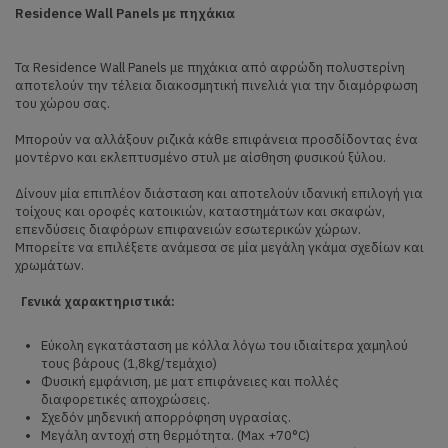
Residence
Wall Panels με πηχάκια
Τα Residence Wall Panels με πηχάκια από αφρώδη πολυστερίνη
αποτελούν την τέλεια διακοσμητική πινελιά για την διαμόρφωση
του χώρου σας.
Μπορούν να αλλάξουν ριζικά κάθε επιφάνεια προσδίδοντας ένα
μοντέρνο και εκλεπτυσμένο στυλ με αίσθηση φυσικού ξύλου.
Δίνουν μία επιπλέον διάσταση και αποτελούν ιδανική επιλογή για
τοίχους και οροφές κατοικιών, καταστημάτων και σκαφών,
επενδύσεις διαφόρων επιφανειών εσωτερικών χώρων.
Μπορείτε να επιλέξετε ανάμεσα σε μία μεγάλη γκάμα σχεδίων και
χρωμάτων.
Γενικά χαρακτηριστικά:
Εύκολη εγκατάσταση με κόλλα λόγω του ιδιαίτερα χαμηλού
τους βάρους (1,8kg/τεμάχιο)
Φυσική εμφάνιση, με ματ επιφάνειες και πολλές
διαφορετικές αποχρώσεις.
Σχεδόν μηδενική απορρόφηση υγρασίας.
Μεγάλη αντοχή στη θερμότητα. (Max +70°C)