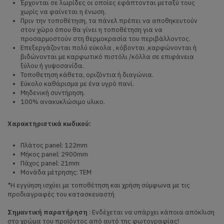
Έρχονται σε λωρίδες οι οποίες εφάπτονται μεταξύ τους
χωρίς να φαίνεται η ένωση.
Πριν την τοποθέτηση, τα πάνελ πρέπει να αποθηκευτούν
στον χώρο όπου θα γίνει η τοποθέτηση για να
προσαρμοστούν στη θερμοκρασία του περιβάλλοντος.
Επεξεργάζονται πολύ εύκολα , κόβονται ,καρφώνονται ή
βιδώνονται με καρφωτικό πιστόλι /κόλλα σε επιφάνεια
ξύλου ή γυψοσανίδα.
Τοποθετηση κάθετα, οριζόντια ή διαγώνια.
Εύκολο καθάρισμα με ένα υγρό πανί.
Μηδενική συντήρηση.
100% ανακυκλώσιμο υλικο.
Χαρακτηριστικά κωδικού:
Πλάτος panel: 122mm
Μήκος panel: 2900mm
Πάχος panel: 21mm
Μονάδα μέτρησης: ΤΕΜ
*Η εγγύηση ισχύει με τοποθέτηση και χρήση σύμφωνα με τις
προδιαγραφές του κατασκευαστή
Σημαντική παρατήρηση
: Ενδέχεται να υπάρχει κάποια απόκλιση
στο χρώμα του προϊόντος από αυτό της φωτογραφίας!