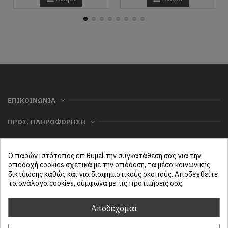
ΕΠΙΚΟΙΝΩΝΙΑ
ΠΡΟΣ. ΠΛΗΡΟΦΟΡΗΣΗ
ΧΡΗΣΙΜΑ
Ο παρών ιστότοπος επιθυμεί την συγκατάθεση σας για την
ΜΕΝΟΥ
αποδοχή cookies σχετικά με την απόδοση, τα μέσα κοινωνικής
δικτύωσης καθώς και για διαφημιστικούς σκοπούς. Αποδεχθείτε
τα ανάλογα cookies, σύμφωνα με τις προτιμήσεις σας.
Follow us
Αποδέχομαι