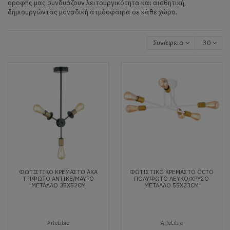
οροφής μας συνδυάζουν λειτουργικότητα και αισθητική,
δημιουργώντας μοναδική ατμόσφαιρα σε κάθε χώρο.
Συνάφεια
30
ΦΩΤΙΣΤΙΚΌ ΚΡΕΜΑΣΤΌ AKA
ΦΩΤΙΣΤΙΚΌ ΚΡΕΜΑΣΤΌ OCTO
ΤΡΊΦΩΤΟ ΑΝΤΙΚΈ/ΜΑΎΡΟ
ΠΟΛΎΦΩΤΟ ΛΕΥΚΌ/ΧΡΥΣΌ
ΜΈΤΑΛΛΟ 35X52CM
ΜΈΤΑΛΛΟ 55X23CM
ArteLibre
ArteLibre