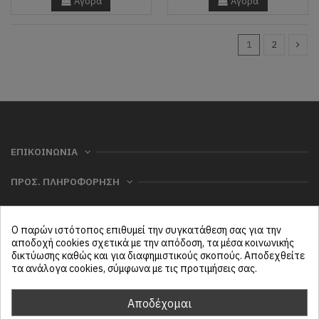
Αγορά
Αγορά
1
2
ΕΠΙΚΟΙΝΩΝΙΑ
ΠΡΟΣ. ΠΛΗΡΟΦΟΡΗΣΗ
ΧΡΗΣΙΜΑ
Ο παρών ιστότοπος επιθυμεί την συγκατάθεση σας για την
ΜΕΝΟΥ
αποδοχή cookies σχετικά με την απόδοση, τα μέσα κοινωνικής
δικτύωσης καθώς και για διαφημιστικούς σκοπούς. Αποδεχθείτε
τα ανάλογα cookies, σύμφωνα με τις προτιμήσεις σας.
Follow us
Αποδέχομαι