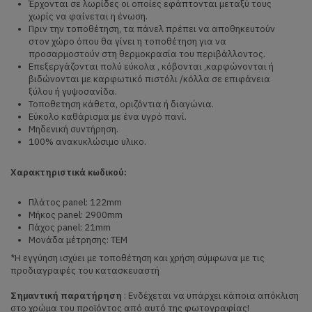
Έρχονται σε λωρίδες οι οποίες εφάπτονται μεταξύ τους
χωρίς να φαίνεται η ένωση.
Πριν την τοποθέτηση, τα πάνελ πρέπει να αποθηκευτούν
στον χώρο όπου θα γίνει η τοποθέτηση για να
προσαρμοστούν στη θερμοκρασία του περιβάλλοντος.
Επεξεργάζονται πολύ εύκολα , κόβονται ,καρφώνονται ή
βιδώνονται με καρφωτικό πιστόλι /κόλλα σε επιφάνεια
ξύλου ή γυψοσανίδα.
Τοποθετηση κάθετα, οριζόντια ή διαγώνια.
Εύκολο καθάρισμα με ένα υγρό πανί.
Μηδενική συντήρηση.
100% ανακυκλώσιμο υλικο.
Χαρακτηριστικά κωδικού:
Πλάτος panel: 122mm
Μήκος panel: 2900mm
Πάχος panel: 21mm
Μονάδα μέτρησης: ΤΕΜ
*Η εγγύηση ισχύει με τοποθέτηση και χρήση σύμφωνα με τις
προδιαγραφές του κατασκευαστή
Σημαντική παρατήρηση
: Ενδέχεται να υπάρχει κάποια απόκλιση
στο χρώμα του προϊόντος από αυτό της φωτογραφίας!