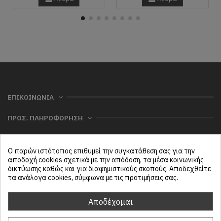
ΕΠΙΚΟΙΝΩΝΙΑ
ΠΡΟΣ. ΠΛΗΡΟΦΟΡΗΣΗ
ΧΡΗΣΙΜΑ
Ο παρών ιστότοπος επιθυμεί την συγκατάθεση σας για την
ΜΕΝΟΥ
αποδοχή cookies σχετικά με την απόδοση, τα μέσα κοινωνικής
δικτύωσης καθώς και για διαφημιστικούς σκοπούς. Αποδεχθείτε
τα ανάλογα cookies, σύμφωνα με τις προτιμήσεις σας.
Follow us
Αποδέχομαι