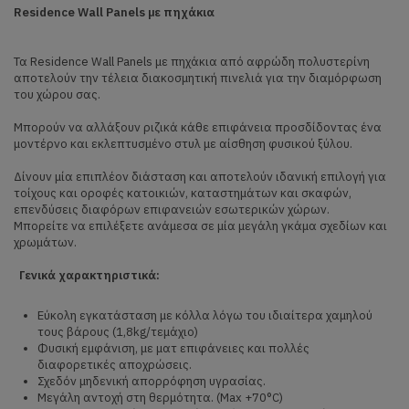
Residence
Wall Panels με πηχάκια
Τα Residence Wall Panels με πηχάκια από αφρώδη πολυστερίνη
αποτελούν την τέλεια διακοσμητική πινελιά για την διαμόρφωση
του χώρου σας.
Μπορούν να αλλάξουν ριζικά κάθε επιφάνεια προσδίδοντας ένα
μοντέρνο και εκλεπτυσμένο στυλ με αίσθηση φυσικού ξύλου.
Δίνουν μία επιπλέον διάσταση και αποτελούν ιδανική επιλογή για
τοίχους και οροφές κατοικιών, καταστημάτων και σκαφών,
επενδύσεις διαφόρων επιφανειών εσωτερικών χώρων.
Μπορείτε να επιλέξετε ανάμεσα σε μία μεγάλη γκάμα σχεδίων και
χρωμάτων.
Γενικά χαρακτηριστικά:
Εύκολη εγκατάσταση με κόλλα λόγω του ιδιαίτερα χαμηλού
τους βάρους (1,8kg/τεμάχιο)
Φυσική εμφάνιση, με ματ επιφάνειες και πολλές
διαφορετικές αποχρώσεις.
Σχεδόν μηδενική απορρόφηση υγρασίας.
Μεγάλη αντοχή στη θερμότητα. (Max +70°C)