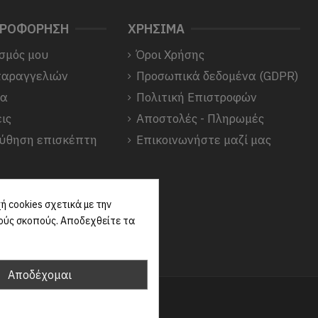
ΗΡΟΦΟΡΗΣΗ
ΧΡΗΣΙΜΑ
σμός μου
Όροι Χρήσης
παραγγελιών
Προσωπικά δεδομένα (GDPR)
να
Πολιτική Επιστροφών
ις
Αποστολές - Πληρωμές
ύθηση επισκέπτη
Επικοινωνήστε μαζί μας
 cookies σχετικά με την
κούς σκοπούς. Αποδεχθείτε τα
Αποδέχομαι