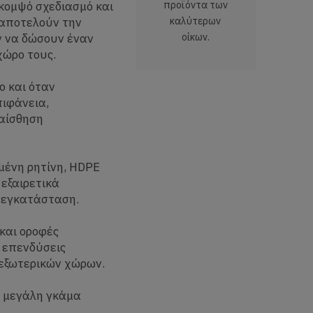
 κομψό σχεδιασμό και
προϊόντα των
 αποτελούν την
καλύτερων
ν να δώσουν έναν
οίκων.
χώρο τους.
ο και όταν
πιφάνεια,
 αίσθηση
ένη ρητίνη, HDPE
 εξαιρετικά
ν εγκατάσταση.
 και οροφές
 επενδύσεις
εξωτερικών χώρων.
α μεγάλη γκάμα