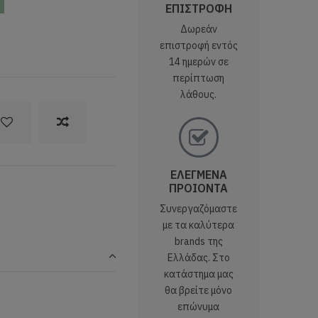
ς
ΕΠΙΣΤΡΟΦΗ
Δωρεάν
επιστροφή εντός
14 ημερών σε
περίπτωση
λάθους.
ΕΛΕΓΜΕΝΑ
ΠΡΟΙΟΝΤΑ
Συνεργαζόμαστε
με τα καλύτερα
brands της
Ελλάδας. Στο
κατάστημα μας
θα βρείτε μόνο
επώνυμα