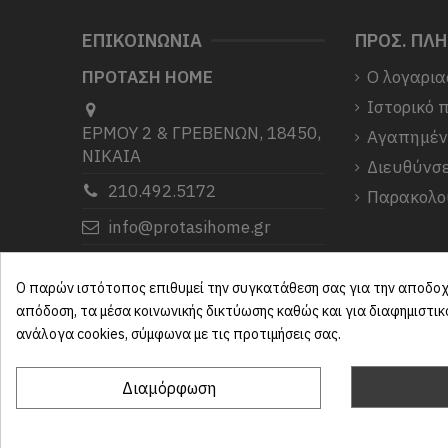
ΕΠΙΚΟΙΝΩΝΙΑ
ΠΡΟΣ. ΠΛ
ΠΡΟΤΑΣΗ HOME
Ο λογαρια
Ιστορικό 
ΕΡΜΟΥ 2 & ΓΡΕΒΕΝΩΝ, 18450,
Αγαπημέ
ΝΙΚΑΙΑ
Διευθύνσε
210.492.5172
Παρακολο
info@protasihome.gr
Σας ευχαριστούμε που μας
επιλέξατε.
Ο παρών ιστότοπος επιθυμεί την συγκατάθεση σας για την αποδοχή
απόδοση, τα μέσα κοινωνικής δικτύωσης καθώς και για διαφημιστι
ανάλογα cookies, σύμφωνα με τις προτιμήσεις σας.
Διαμόρφωση
ProtasiHome© 2025
| All rights reserved