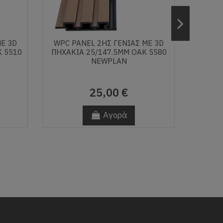
ΜΕ 3D
WPC PANEL 2ΗΣ ΓΕΝΙΑΣ ΜΕ 3D
WPC P
K 5510
ΠΗΧΑΚΙΑ 25/147.5MM OAK 5580
ΠΗΧΑΚ
NEWPLAN
25,00 €
Αγορά