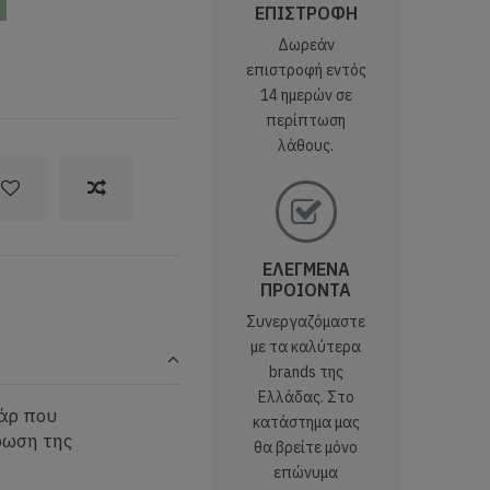
ς
ΕΠΙΣΤΡΟΦΗ
Δωρεάν
επιστροφή εντός
14 ημερών σε
περίπτωση
λάθους.
ΕΛΕΓΜΕΝΑ
ΠΡΟΙΟΝΤΑ
Συνεργαζόμαστε
με τα καλύτερα
brands της
Ελλάδας. Στο
υάρ που
κατάστημα μας
ρωση της
θα βρείτε μόνο
επώνυμα