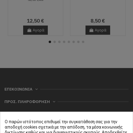
12,50 €
8,50 €
Αγορά
Αγορά
ΕΠΙΚΟΙΝΩΝΙΑ
ΠΡΟΣ. ΠΛΗΡΟΦΟΡΗΣΗ
ΧΡΗΣΙΜΑ
Ο παρών ιστότοπος επιθυμεί την συγκατάθεση σας για την
ΜΕΝΟΥ
αποδοχή cookies σχετικά με την απόδοση, τα μέσα κοινωνικής
δικτύωσης καθώς και για διαφημιστικούς σκοπούς. Αποδεχθείτε