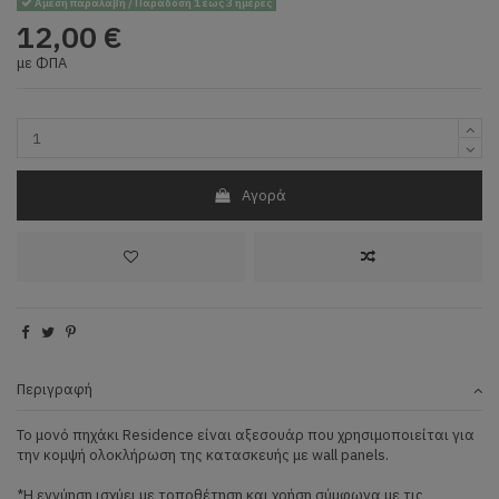
Άμεση παραλαβή / Παράδοση 1 έως 3 ημέρες
12,00 €
με ΦΠΑ
Αγορά
Περιγραφή
Το μονό πηχάκι Residence είναι αξεσουάρ που χρησιμοποιείται για
την κομψή ολοκλήρωση της κατασκευής με wall panels.
*Η εγγύηση ισχύει με τοποθέτηση και χρήση σύμφωνα με τις