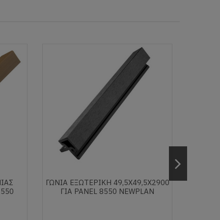
ΝΙΑΣ
ΓΩΝΙΑ ΕΞΩΤΕΡΙΚΗ 49,5Χ49,5Χ2900
ΓΩΝΙΑ
5550
ΓΙΑ PANEL 8550 NEWPLAN
49.5Χ4