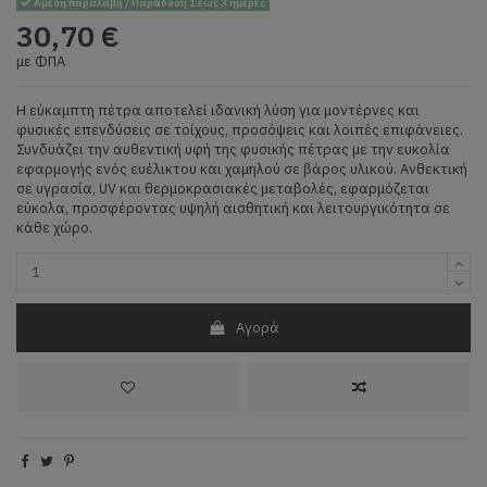
Άμεση παραλαβή / Παράδοση 1 έως 3 ημέρες
30,70 €
με ΦΠΑ
Η εύκαμπτη πέτρα αποτελεί ιδανική λύση για μοντέρνες και
φυσικές επενδύσεις σε τοίχους, προσόψεις και λοιπές επιφάνειες.
Συνδυάζει την αυθεντική υφή της φυσικής πέτρας με την ευκολία
εφαρμογής ενός ευέλικτου και χαμηλού σε βάρος υλικού. Ανθεκτική
σε υγρασία, UV και θερμοκρασιακές μεταβολές, εφαρμόζεται
εύκολα, προσφέροντας υψηλή αισθητική και λειτουργικότητα σε
κάθε χώρο.
Αγορά