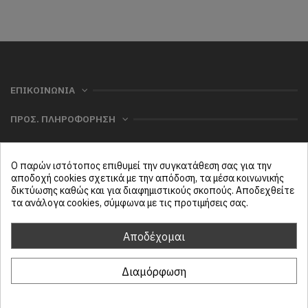
ΕΠΙΚΟΙΝΩΝΙΑ
ΠΡΟΣ. ΠΛΗΡΟΦΟΡΗΣΗ
ΧΡΗΣΙΜΑ
Ο παρών ιστότοπος επιθυμεί την συγκατάθεση σας για την
ΜΕΝΟΥ
αποδοχή cookies σχετικά με την απόδοση, τα μέσα κοινωνικής
δικτύωσης καθώς και για διαφημιστικούς σκοπούς. Αποδεχθείτε
τα ανάλογα cookies, σύμφωνα με τις προτιμήσεις σας.
Follow us
Αποδέχομαι
Διαμόρφωση
ProtasiHome© 2025
| All rights reserved