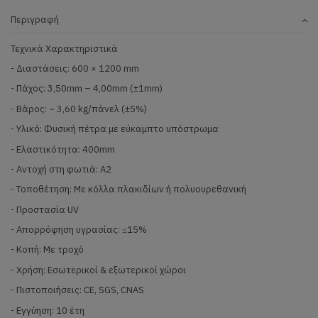
Περιγραφή
Τεχνικά Χαρακτηριστικά
- Διαστάσεις: 600 × 1200 mm
- Πάχος: 3,50mm – 4,00mm (±1mm)
- Βάρος: ~ 3,60 kg/πάνελ (±5%)
- Υλικό: Φυσική πέτρα με εύκαμπτο υπόστρωμα
- Ελαστικότητα: 400mm
- Αντοχή στη φωτιά: Α2
- Τοποθέτηση: Με κόλλα πλακιδίων ή πολυουρεθανική
- Προστασία UV
- Απορρόφηση υγρασίας: ≤15%
- Κοπή: Με τροχό
- Χρήση: Εσωτερικοί & εξωτερικοί χώροι
- Πιστοποιήσεις: CE, SGS, CNAS
- Εγγύηση: 10 έτη