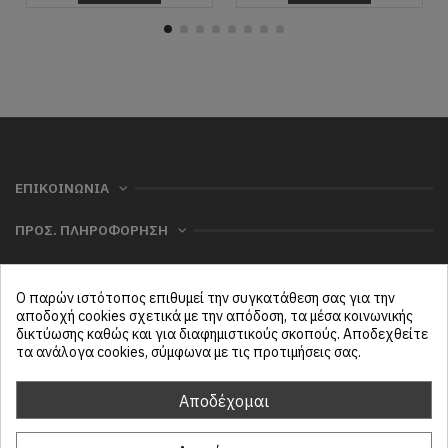
ΕΠΙΚΟΙΝΩΝΙΑ
ΠΡΟΣ. ΠΛΗΡΟΦΟΡΗΣΗ
ΧΡΗΣΙΜΑ
Ο παρών ιστότοπος επιθυμεί την συγκατάθεση σας για την
ΜΕΝΟΥ
αποδοχή cookies σχετικά με την απόδοση, τα μέσα κοινωνικής
δικτύωσης καθώς και για διαφημιστικούς σκοπούς. Αποδεχθείτε
τα ανάλογα cookies, σύμφωνα με τις προτιμήσεις σας.
Follow us
Αποδέχομαι