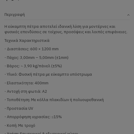
Περιγραφή
Η εύκαμπτη πέτρα αποτελεί ιδανική λύση για μοντέρνες και
φυσικές επενδύσεις σε τοίχους, προσόψεις και λοιπές επιφάνειες.
Τεχνικά Χαρακτηριστικά
- Διαστάσεις: 600 × 1200 mm
- Πάχος: 3,00mm – 5,00mm (±1mm)
- Βάρος: ~ 3,90 kg/πάνελ (±5%)
- Υλικό: Φυσική πέτρα με εύκαμπτο υπόστρωμα
- Ελαστικότητα: 400mm
- Αντοχή στη φωτιά: Α2
- Τοποθέτηση: Με κόλλα πλακιδίων ή πολυουρεθανική
- Προστασία UV
- Απορρόφηση υγρασίας: ≤15%
- Κοπή: Με τροχό
- Χρήση: Εσωτερικοί & εξωτερικοί χώροι