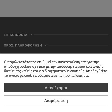
ΕΠΙΚΟΙΝΩΝΙΑ
ΠΡΟΣ. ΠΛΗΡΟΦΟΡΗΣΗ
ΧΡΗΣΙΜΑ
Ο παρών ιστότοπος επιθυμεί την συγκατάθεση σας για την
ΜΕΝΟΥ
αποδοχή cookies σχετικά με την απόδοση, τα μέσα κοινωνικής
δικτύωσης καθώς και για διαφημιστικούς σκοπούς. Αποδεχθείτε
τα ανάλογα cookies, σύμφωνα με τις προτιμήσεις σας.
Follow us
Αποδέχομαι
Διαμόρφωση
ProtasiHome© 2025
| All rights reserved