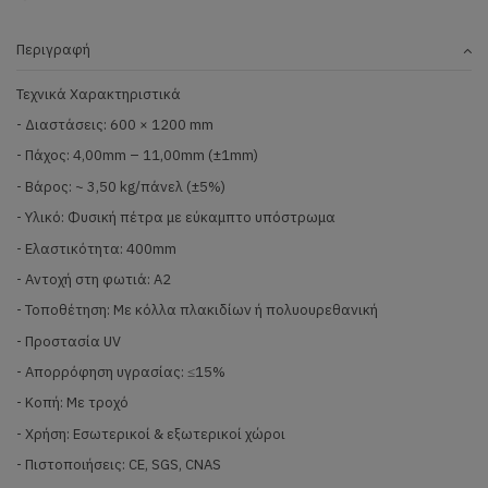
Περιγραφή
Τεχνικά Χαρακτηριστικά
- Διαστάσεις: 600 × 1200 mm
- Πάχος: 4,00mm – 11,00mm (±1mm)
- Βάρος: ~ 3,50 kg/πάνελ (±5%)
- Υλικό: Φυσική πέτρα με εύκαμπτο υπόστρωμα
- Ελαστικότητα: 400mm
- Αντοχή στη φωτιά: Α2
- Τοποθέτηση: Με κόλλα πλακιδίων ή πολυουρεθανική
- Προστασία UV
- Απορρόφηση υγρασίας: ≤15%
- Κοπή: Με τροχό
- Χρήση: Εσωτερικοί & εξωτερικοί χώροι
- Πιστοποιήσεις: CE, SGS, CNAS