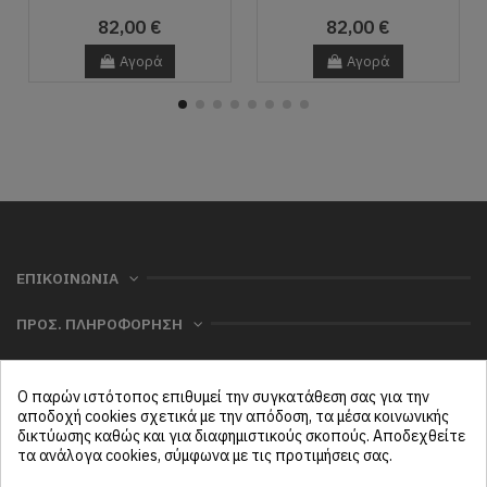
82,00 €
82,00 €
Αγορά
Αγορά
ΕΠΙΚΟΙΝΩΝΙΑ
ΠΡΟΣ. ΠΛΗΡΟΦΟΡΗΣΗ
ΧΡΗΣΙΜΑ
Ο παρών ιστότοπος επιθυμεί την συγκατάθεση σας για την
ΜΕΝΟΥ
αποδοχή cookies σχετικά με την απόδοση, τα μέσα κοινωνικής
δικτύωσης καθώς και για διαφημιστικούς σκοπούς. Αποδεχθείτε
τα ανάλογα cookies, σύμφωνα με τις προτιμήσεις σας.
Follow us