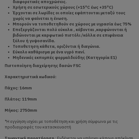
διαφορετικές αποχρώσεις.
Χρήση σε εσωτερικούς χώρους (+15°C έως +35°C)
Έρχονται σε λωρίδες οι οποίες εφάπτονται μεταξύ τους
χωρίς να φαίνεται η ένωση.
Μπορούν να τοποθετηθούν σε χώρους με υγρασία έως 75%
Επεξεργάζονται πολύ εύκολα , κόβονται ,καρφώνονται ή
βιδώνονται με καρφωτικό πιστόλι /κόλλα σε επιφάνεια
ξύλου ή γυψοσανίδα.
Τοποθετηση κάθετα, οριζόντια ή διαγώνια.
Εύκολο καθάρισμα με ένα υγρό πανί.
Μηδενικές εκπομπές φορμαλδεϋδης (Κατηγορία Ε1)
Πιστοποίηση διαχείρησης δασών FSC
Χαρακτηριστικά κωδικού:
Πάχος: 16mm
Πλάτος: 119mm
Μήκος: 2750mm
*Η εγγύηση ισχύει με τοποθέτηση και χρήση σύμφωνα με τις
προδιαγραφές του κατασκευαστή
Σημαντική παρατήρηση
: Ενδέχεται να υπάρχει κάποια απόκλιση