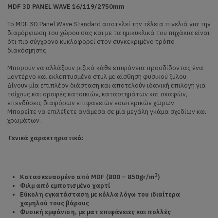
MDF 3
D
PANEL
WAVE 16/119/2750
mm
Το MDF 3D Panel Wave Standard αποτελεί την τέλεια πινελιά για την
διαμόρφωση του χώρου σας και με τα ημικυκλικά του πηχάκια είναι
ότι πιο σύγχρονο κυκλοφορεί στον συγκεκριμένο τρόπο
διακόσμησης.
Μπορούν να αλλάξουν ριζικά κάθε επιφάνεια προσδίδοντας ένα
μοντέρνο και εκλεπτυσμένο στυλ με αίσθηση φυσικού ξύλου.
Δίνουν μία επιπλέον διάσταση και αποτελούν ιδανική επιλογή για
τοίχους και οροφές κατοικιών, καταστημάτων και σκαφών,
επενδύσεις διαφόρων επιφανειών εσωτερικών χώρων.
Μπορείτε να επιλέξετε ανάμεσα σε μία μεγάλη γκάμα σχεδίων και
χρωμάτων.
Γενικά χαρακτηριστικά:
3
Κατασκευασμένο από
MDF (800 – 850
gr/
m
)
Φιλμ από εμποτισμένο χαρτί
Εύκολη εγκατάσταση με κόλλα λόγω του ιδιαίτερα
χαμηλού τους βάρους
Φυσική εμφάνιση, με ματ επιφάνειες και πολλές