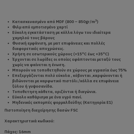
3
Κατασκευασμένο από
MDF (800 – 850
gr/
m
)
Φιλμ από εμποτισμένο χαρτί
Εύκολη εγκατάσταση με κόλλα λόγω του ιδιαίτερα
χαμηλού τους βάρους
Φυσική εμφάνιση, με ματ επιφάνειες και πολλές
διαφορετικές αποχρώσεις.
Χρήση σε εσωτερικούς χώρους (+15°C έως +35°C)
Έρχονται σε λωρίδες οι οποίες εφάπτονται μεταξύ τους
χωρίς να φαίνεται η ένωση.
Μπορούν να τοποθετηθούν σε χώρους με υγρασία έως 75%
Επεξεργάζονται πολύ εύκολα , κόβονται ,καρφώνονται ή
βιδώνονται με καρφωτικό πιστόλι /κόλλα σε επιφάνεια
ξύλου ή γυψοσανίδα.
Τοποθετηση κάθετα, οριζόντια ή διαγώνια.
Εύκολο καθάρισμα με ένα υγρό πανί.
Μηδενικές εκπομπές φορμαλδεϋδης (Κατηγορία Ε1)
Πιστοποίηση διαχείρησης δασών FSC
Χαρακτηριστικά κωδικού:
Πάχος: 16mm