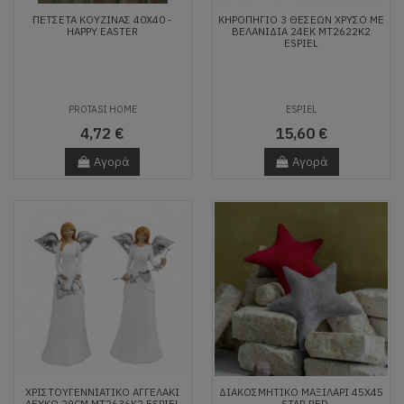
ΠΕΤΣΈΤΑ ΚΟΥΖΊΝΑΣ 40X40 -
ΚΗΡΟΠΗΓΙΟ 3 ΘΕΣΕΩΝ ΧΡΥΣΟ ΜΕ
HAPPY EASTER
ΒΕΛΑΝΙΔΙΑ 24ΕΚ MT2622K2
ESPIEL
PROTASI HOME
ESPIEL
4,72 €
15,60 €
Αγορά
Αγορά
ΧΡΙΣΤΟΥΓΕΝΝΙΆΤΙΚΟ ΑΓΓΕΛΆΚΙ
ΔΙΑΚΟΣΜΗΤΙΚΌ ΜΑΞΙΛΆΡΙ 45X45
ΛΕΥΚΌ 29CM MT2636K2 ESPIEL
- STAR RED