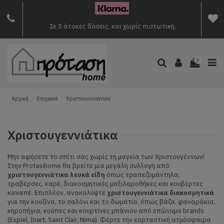
Σε 3 άτοκες δόσεις, και χωρίς πιστωτική.
0
Αρχική
Εποχιακά
Χριστουγεννιάτικα
Χριστουγεννιάτικα
Μην αφήσετε το σπίτι σας χωρίς τη μαγεία των Χριστουγέννων!
Στην Protasihome θα βρείτε μια μεγάλη συλλογή από
χριστουγεννιάτικα λευκά είδη
όπως τραπεζομάντηλα,
τραβέρσες, καρέ, διακοσμητικές μαξιλαροθήκες και κουβέρτες
καναπέ. Επιπλέον, ανακαλύψτε
χριστουγεννιάτικα διακοσμητικά
για την κουζίνα, το σαλόνι και το δωμάτιο, όπως βάζα, φαναράκια,
κηροπήγια, κούπες και κουρτίνες μπάνιου από επώνυμα brands
(Espiel, Inart, Saint Clair, Nima). Φέρτε την εορταστική ατμόσφαιρα