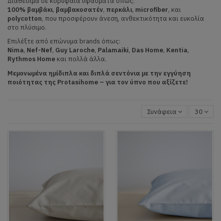
Διαθέσιμα σε κορυφαία υφάσματα όπως:
100% βαμβάκι
,
βαμβακοσατέν
,
περκάλι
,
microfiber
, και
polycotton
, που προσφέρουν άνεση, ανθεκτικότητα και ευκολία
στο πλύσιμο.
Επιλέξτε από επώνυμα brands όπως:
Nima
,
Nef-Nef
,
Guy Laroche
,
Palamaiki
,
Das Home
,
Kentia
,
Rythmos Home
και πολλά άλλα.
Μεμονωμένα ημίδιπλα και διπλά σεντόνια με την εγγύηση
ποιότητας της Protasihome – για τον ύπνο που αξίζετε!
Συνάφεια
30