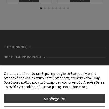
ΕΠΙΚΟΙΝΩΝΙΑ
ΠΡΟΣ. ΠΛΗΡΟΦΟΡΗΣΗ
ΧΡΗΣΙΜΑ
Ο παρών ιστότοπος επιθυμεί την συγκατάθεση σας για την
ΜΕΝΟΥ
αποδοχή cookies σχετικά με την απόδοση, τα μέσα κοινωνικής
δικτύωσης καθώς και για διαφημιστικούς σκοπούς. Αποδεχθείτε
τα ανάλογα cookies, σύμφωνα με τις προτιμήσεις σας.
Follow us
Αποδέχομαι