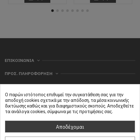
ΕΠΙΚΟΙΝΩΝΙΑ
ΠΡΟΣ. ΠΛΗΡΟΦΟΡΗΣΗ
ΧΡΗΣΙΜΑ
Ο παρών ιστότοπος επιθυμεί την συγκατάθεση σας για την
ΜΕΝΟΥ
αποδοχή cookies σχετικά με την απόδοση, τα μέσα κοινωνικής
δικτύωσης καθώς και για διαφημιστικούς σκοπούς. Αποδεχθείτε
τα ανάλογα cookies, σύμφωνα με τις προτιμήσεις σας.
Follow us
Αποδέχομαι