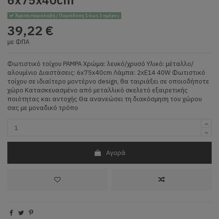
Άμεση παραλαβή / Παράδοση 1 έως 3 ημέρες
39,22 €
με ΦΠΑ
Φωτιστικό τοίχου PAMPA Χρώμα: λευκό/χρυσό Υλικό: μέταλλο/
αλουμίνιο Διαστάσεις: 6x75x40cm Λάμπα: 2xE14 40W Φωτιστικό
τοίχου σε ιδιαίτερο μοντέρνο design, θα ταιριάξει σε οποιοδήποτε
χώρο Κατασκευασμένο από μεταλλικό σκελετό εξαιρετικής
ποιότητας και αντοχής Θα ανανεώσει τη διακόσμηση του χώρου
σας με μοναδικό τρόπο
Αγορά