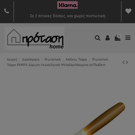
Σε 3 άτοκες δόσεις, και χωρίς πιστωτική.
0
Αρχική
Διακόσμηση
Φωτιστικά
Απλίκες Τοίχου
Φωτιστικό
Τοίχου PAMPA Δίφωτο Λευκό/Χρυσό Μέταλλο/Αλουμίνιο 6x75x40cm