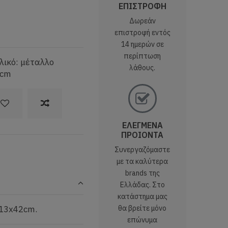
ΕΠΙΣΤΡΟΦΗ
Δωρεάν
επιστροφή εντός
14 ημερών σε
περίπτωση
λικό: μέταλλο
λάθους.
2cm
ΕΛΕΓΜΕΝΑ
ΠΡΟΙΟΝΤΑ
Συνεργαζόμαστε
με τα καλύτερα
brands της
Ελλάδας. Στο
κατάστημα μας
 13x42cm.
θα βρείτε μόνο
επώνυμα