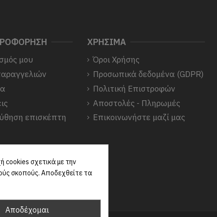
ΗΡΟΦΟΡΗΣΗ
ΧΡΗΣΙΜΑ
σμός μου
Όροι Χρήσης
παραγγελιών
Προσωπικά δεδομένα (GDPR)
να
Πολιτική Επιστροφών
ις
Αποστολές - Πληρωμές
ύθηση επισκέπτη
Επικοινωνήστε μαζί μας
 cookies σχετικά με την
κούς σκοπούς. Αποδεχθείτε τα
Αποδέχομαι