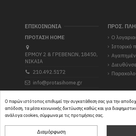
ΕΠΙΚΟΙΝΩΝΙΑ
ΠΡΟΣ. ΠΛ
ΠΡΟΤΑΣΗ HOME
Ο λογαρια
Ιστορικό 
ΕΡΜΟΥ 2 & ΓΡΕΒΕΝΩΝ, 18450,
Αγαπημέ
ΝΙΚΑΙΑ
Διευθύνσε
210.492.5172
Παρακολο
info@protasihome.gr
Σας ευχαριστούμε που μας
επιλέξατε.
Ο παρών ιστότοπος επιθυμεί την συγκατάθεση σας για την αποδοχή
απόδοση, τα μέσα κοινωνικής δικτύωσης καθώς και για διαφημιστι
ανάλογα cookies, σύμφωνα με τις προτιμήσεις σας.
Διαμόρφωση