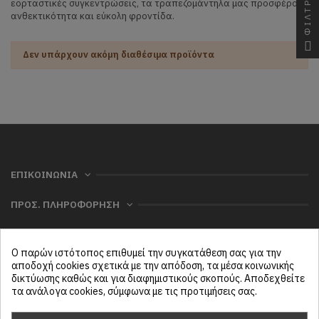
ΦΙΛΤΡΑ
εορταστικές συγκεντρώσεις, τα τραπεζομάντηλα μας προσφέρουν
ανθεκτικότητα και εύκολη φροντίδα.
Δεν υπάρχουν ακόμη διαθέσιμα προϊόντα
ΕΠΙΚΟΙΝΩΝΙΑ
ΠΡΟΣ. ΠΛΗΡΟΦΟΡΗΣΗ
ΧΡΗΣΙΜΑ
Ο παρών ιστότοπος επιθυμεί την συγκατάθεση σας για την
ΜΕΝΟΥ
αποδοχή cookies σχετικά με την απόδοση, τα μέσα κοινωνικής
δικτύωσης καθώς και για διαφημιστικούς σκοπούς. Αποδεχθείτε
τα ανάλογα cookies, σύμφωνα με τις προτιμήσεις σας.
Follow us