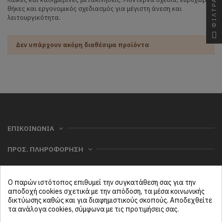
ΦΙΛΤΡΑ
θήκες και εργονομικός σχεδιασμός για μέγιστη άνεση και
λειτουργικότητα.
Δεν υπάρχουν ακόμη διαθέσιμα προϊόντα
ΕΠΙΚΟΙΝΩΝΙΑ
ΠΡΟΣ. ΠΛΗΡΟΦΟΡΗΣΗ
ΧΡΗΣΙΜΑ
Ο παρών ιστότοπος επιθυμεί την συγκατάθεση σας για την
ΜΕΝΟΥ
αποδοχή cookies σχετικά με την απόδοση, τα μέσα κοινωνικής
δικτύωσης καθώς και για διαφημιστικούς σκοπούς. Αποδεχθείτε
τα ανάλογα cookies, σύμφωνα με τις προτιμήσεις σας.
Follow us