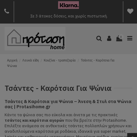
Σε 3 άτοκες δόσεις, και χωρίς πιστωτική.
0
Αρχική
Λευκά είδη
Κουζίνα - τραπεζαρία
Τσάντες - Καρότσια Για
Ψώνια
Τσάντες - Καρότσια Για Ψώνια
Τσάντες & Καρότσια για Ψώνια – Άνεση & Στυλ στα Ψώνια
σας | Protasihome.gr
Κάντε τα ψώνια σας πιο εύκολα και άνετα με τις πρακτικές
τσάντες και καρότσια αγορών
που θα βρείτε στην Protasihome.
Επιλέξτε ανάμεσα σε ανθεκτικές τσάντες πολλαπλών χρήσεων και
αναδιπλούμενα καρότσια με ροδάκια, ιδανικά για super market,
λαϊκές και καθημερινές μετακινήσεις. Μοντέρνα σχέδια, ευρύχωρες