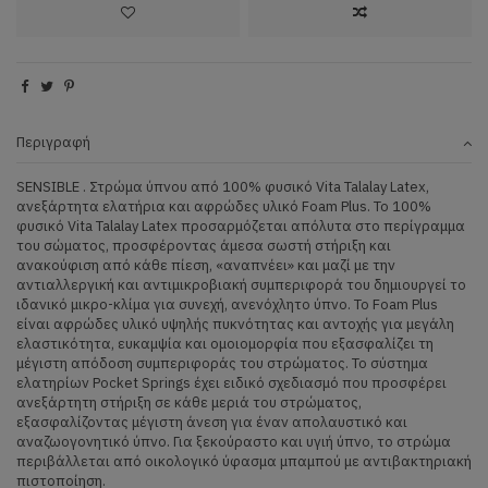
Περιγραφή
SENSIBLE . Στρώμα ύπνου από 100% φυσικό Vita Talalay Latex,
ανεξάρτητα ελατήρια και αφρώδες υλικό Foam Plus. Το 100%
φυσικό Vita Talalay Latex προσαρμόζεται απόλυτα στο περίγραμμα
του σώματος, προσφέροντας άμεσα σωστή στήριξη και
ανακούφιση από κάθε πίεση, «αναπνέει» και μαζί με την
αντιαλλεργική και αντιμικροβιακή συμπεριφορά του δημιουργεί το
ιδανικό μικρο-κλίμα για συνεχή, ανενόχλητο ύπνο. Το Foam Plus
είναι αφρώδες υλικό υψηλής πυκνότητας και αντοχής για μεγάλη
ελαστικότητα, ευκαμψία και ομοιομορφία που εξασφαλίζει τη
μέγιστη απόδοση συμπεριφοράς του στρώματος. Το σύστημα
ελατηρίων Pocket Springs έχει ειδικό σχεδιασμό που προσφέρει
ανεξάρτητη στήριξη σε κάθε μεριά του στρώματος,
εξασφαλίζοντας μέγιστη άνεση για έναν απολαυστικό και
αναζωογονητικό ύπνο. Για ξεκούραστο και υγιή ύπνο, το στρώμα
περιβάλλεται από οικολογικό ύφασμα μπαμπού με αντιβακτηριακή
πιστοποίηση.