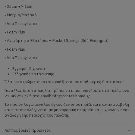
• 23cm +/- 1cm
• Μέτριο/Μαλακό
• Vita Talalay Latex
• Foam Plus
• Ανεξάρτητα Ελατήρια – Pocket Springs (864 Ελατήρια)
• Foam Plus
• Vita Talalay Latex
Eγγύηση: 5 χρόνια
Ελληνικής Κατασκευής
Όλα τα στρώματα κατασκευάζονται σε επιθυμητές διαστάσεις.
Για άλλες διαστάσεις θα πρέπει να επικοινωνήσετε στο τηλέφωνο
2104925172 ή στο email: info@protasihome.gr
Tο προϊόν λόγω μεγάλου όγκου δεν υποστηρίζεται η αντικαταβολή
και η αποστολή γίνεται με μεταφορική εταιρεία και η χρέωση είναι
ανάλογη της περιοχής του πελάτη.
Λεπτομέρειες προϊόντος