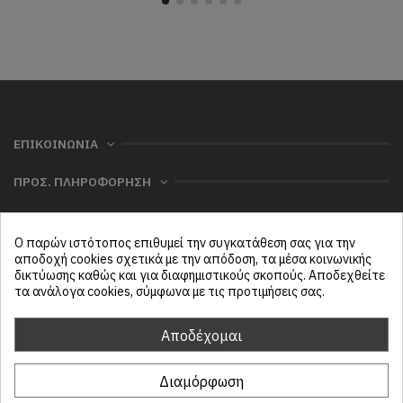
ΕΠΙΚΟΙΝΩΝΙΑ
ΠΡΟΣ. ΠΛΗΡΟΦΟΡΗΣΗ
ΧΡΗΣΙΜΑ
Ο παρών ιστότοπος επιθυμεί την συγκατάθεση σας για την
ΜΕΝΟΥ
αποδοχή cookies σχετικά με την απόδοση, τα μέσα κοινωνικής
δικτύωσης καθώς και για διαφημιστικούς σκοπούς. Αποδεχθείτε
τα ανάλογα cookies, σύμφωνα με τις προτιμήσεις σας.
Follow us
Αποδέχομαι
Διαμόρφωση
ProtasiHome© 2025
| All rights reserved