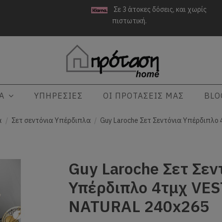
Σε 3 άτοκες δόσεις, και χωρίς
πιστωτική.
ΤΑ
ΥΠΗΡΕΣΙΕΣ
ΟΙ ΠΡΟΤΑΣΕΙΣ ΜΑΣ
BLO
α
Σετ σεντόνια Υπέρδιπλα
Guy Laroche Σετ Σεντόνια Υπέρδιπλο
Guy Laroche Σετ Σεν
Υπέρδιπλο 4τμχ VE
NATURAL 240x265