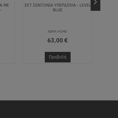
Α ΜΕ
ΣΕΤ ΣΕΝΤΌΝΙΑ ΥΠΈΡΔΙΠΛΑ - LEVEL
ΣΕΤ
-
BLUE
NARC
160X2
NIMA HOME
63,00 €
Προβολή