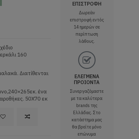
ς
ΕΠΙΣΤΡΟΦΗ
Δωρεάν
επιστροφή εντός
14 ημερών σε
περίπτωση
λάθους.
χέδιο
ερκάλι 160
μαλακά. Διατίθενται
ΕΛΕΓΜΕΝΑ
ΠΡΟΙΟΝΤΑ
ονο,240×265εκ. ένα
Συνεργαζόμαστε
αροθήκες. 50X70 εκ
με τα καλύτερα
brands της
Ελλάδας. Στο
κατάστημα μας
θα βρείτε μόνο
επώνυμα