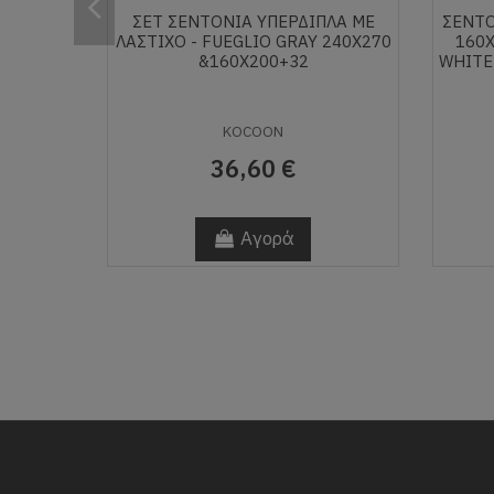
ΣΕΤ ΣΕΝΤΌΝΙΑ ΥΠΈΡΔΙΠΛΑ ΜΕ
ΣΕΝΤΌ
ΛΆΣΤΙΧΟ - FUEGLIO GRAY 240Χ270
160X
&160Χ200+32
WHITE
KOCOON
36,60 €
Αγορά