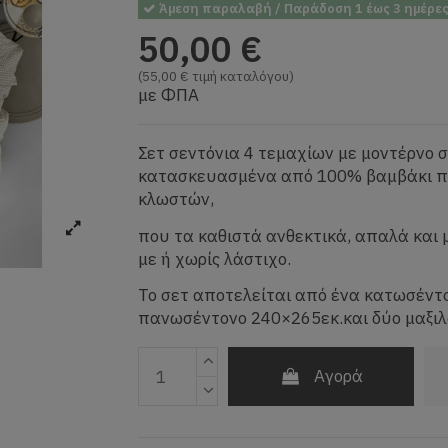
Άμεση παραλαβή / Παράδοση 1 έως 3 ημέρε
50,00 €
(55,00 € τιμή καταλόγου)
με ΦΠΑ
Σετ σεντόνια 4 τεμαχίων με μοντέρνο σ
κατασκευασμένα από 100% βαμβάκι π
κλωστών,
που τα καθιστά ανθεκτικά, απαλά και 
με ή χωρίς λάστιχο.
Το σετ αποτελείται από ένα κατωσέντ
πανωσέντονο 240×265εκ.και δύο μαξιλ
Αγορά