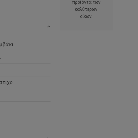
προϊόντα των
καλύτερων
οίκων.
μβάκι
L
στιχο