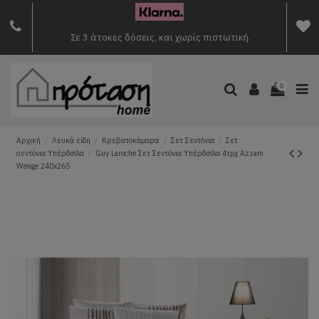
Σε 3 άτοκες δόσεις, και χωρίς πιστωτική.
0
Αρχική
Λευκά είδη
Κρεβατοκάμαρα
Σετ Σεντόνια
Σετ
σεντόνια Υπέρδιπλα
Guy Laroche Σετ Σεντόνια Υπέρδιπλα 4τμχ Azzam
Wenge 240x265