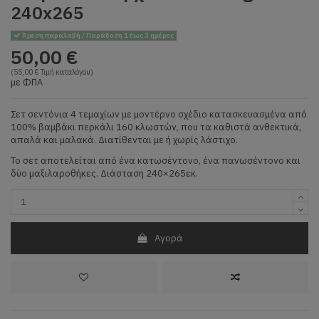
240x265
Άμεση παραλαβή / Παράδοση 1 έως 3 ημέρες
50,00 €
(55,00 € Τιμή καταλόγου)
με ΦΠΑ
Σετ σεντόνια 4 τεμαχίων με μοντέρνο σχέδιο κατασκευασμένα από
100% βαμβάκι περκάλι 160 κλωστών, που τα καθιστά ανθεκτικά,
απαλά και μαλακά. Διατίθενται με ή χωρίς λάστιχο.
Το σετ αποτελείται από ένα κατωσέντονο, ένα πανωσέντονο και
δύο μαξιλαροθήκες. Διάσταση 240×265εκ.
Αγορά