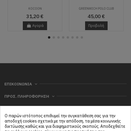
KOCOON
GREENWICH POLO CLUB
31,20 €
45,00 €
Αγορά
Προβολή
ΕΠΙΚΟΙΝΩΝΙΑ
ΠΡΟΣ. ΠΛΗΡΟΦΟΡΗΣΗ
ΧΡΗΣΙΜΑ
Ο παρών ιστότοπος επιθυμεί την συγκατάθεση σας για την
ΜΕΝΟΥ
αποδοχή cookies σχετικά με την απόδοση, τα μέσα κοινωνικής
δικτύωσης καθώς και για διαφημιστικούς σκοπούς. Αποδεχθείτε