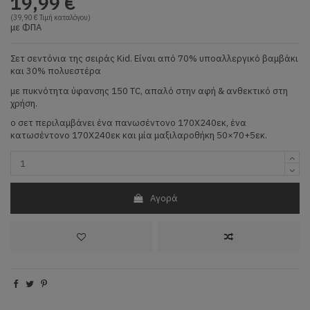
19,99 €
(39,90 € Τιμή καταλόγου)
με ΦΠΑ
Σετ σεντόνια της σειράς Kid. Είναι από 70% υποαλλεργικό βαμβάκι
και 30% πολυεστέρα
με πυκνότητα ύφανσης 150 TC, απαλό στην αφή & ανθεκτικό στη
χρήση.
ο σετ περιλαμβάνει ένα πανωσέντονο 170Χ240εκ, ένα
κατωσέντονο 170X240εκ και μία μαξιλαροθήκη 50×70+5εκ.
Αγορά