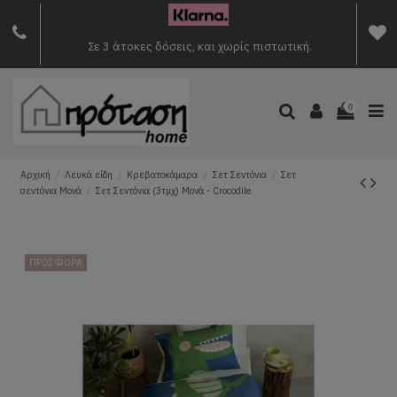
Σε 3 άτοκες δόσεις, και χωρίς πιστωτική.
0
Αρχική
Λευκά είδη
Κρεβατοκάμαρα
Σετ Σεντόνια
Σετ
σεντόνια Μονά
Σετ Σεντόνια (3τμχ) Μονά - Crocodile
ΠΡΟΣΦΟΡΑ