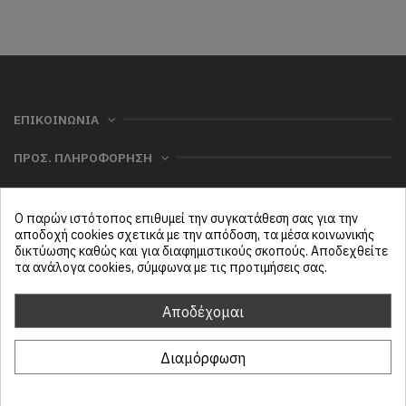
ΕΠΙΚΟΙΝΩΝΙΑ
ΠΡΟΣ. ΠΛΗΡΟΦΟΡΗΣΗ
ΧΡΗΣΙΜΑ
Ο παρών ιστότοπος επιθυμεί την συγκατάθεση σας για την
ΜΕΝΟΥ
αποδοχή cookies σχετικά με την απόδοση, τα μέσα κοινωνικής
δικτύωσης καθώς και για διαφημιστικούς σκοπούς. Αποδεχθείτε
τα ανάλογα cookies, σύμφωνα με τις προτιμήσεις σας.
Follow us
Αποδέχομαι
Διαμόρφωση
ProtasiHome© 2025
| All rights reserved