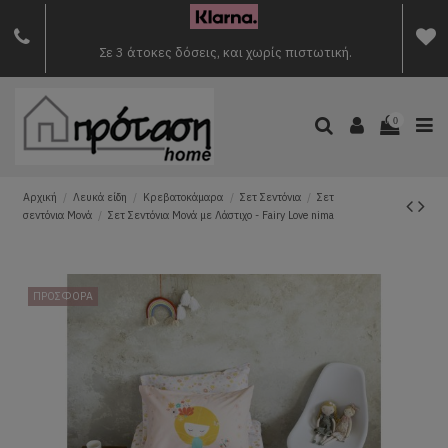
Σε 3 άτοκες δόσεις, και χωρίς πιστωτική.
0
Αρχική
Λευκά είδη
Κρεβατοκάμαρα
Σετ Σεντόνια
Σετ
σεντόνια Μονά
Σετ Σεντόνια Μονά με Λάστιχο - Fairy Love nima
ΠΡΟΣΦΟΡΑ