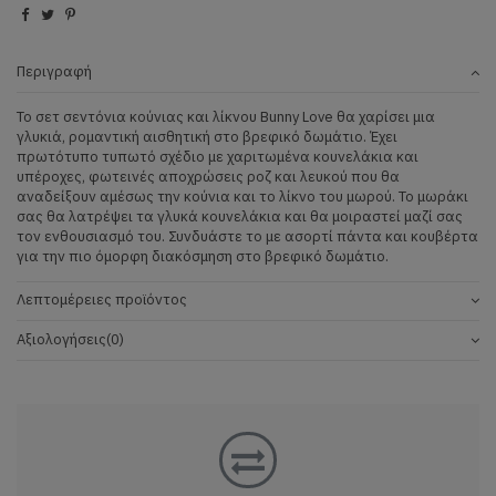
Περιγραφή
To σετ σεντόνια κούνιας και λίκνου Bunny Love θα χαρίσει μια
γλυκιά, ρομαντική αισθητική στο βρεφικό δωμάτιο. Έχει
πρωτότυπο τυπωτό σχέδιο με χαριτωμένα κουνελάκια και
υπέροχες, φωτεινές αποχρώσεις ροζ και λευκού που θα
αναδείξουν αμέσως την κούνια και το λίκνο του μωρού. Το μωράκι
σας θα λατρέψει τα γλυκά κουνελάκια και θα μοιραστεί μαζί σας
τον ενθουσιασμό του. Συνδυάστε το με ασορτί πάντα και κουβέρτα
για την πιο όμορφη διακόσμηση στο βρεφικό δωμάτιο.
Λεπτομέρειες προϊόντος
Αξιολογήσεις
(0)