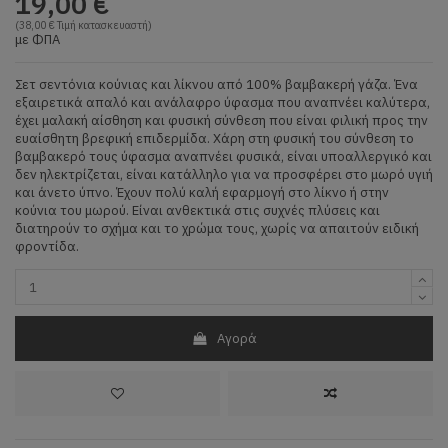
19,00 €
(38,00 € Τιμή κατασκευαστή)
με ΦΠΑ
Σετ σεντόνια κούνιας και λίκνου από 100% βαμβακερή γάζα. Ένα
εξαιρετικά απαλό και ανάλαφρο ύφασμα που αναπνέει καλύτερα,
έχει μαλακή αίσθηση και φυσική σύνθεση που είναι φιλική προς την
ευαίσθητη βρεφική επιδερμίδα. Χάρη στη φυσική του σύνθεση το
βαμβακερό τους ύφασμα αναπνέει φυσικά, είναι υποαλλεργικό και
δεν ηλεκτρίζεται, είναι κατάλληλο για να προσφέρει στο μωρό υγιή
και άνετο ύπνο. Έχουν πολύ καλή εφαρμογή στο λίκνο ή στην
κούνια του μωρού. Είναι ανθεκτικά στις συχνές πλύσεις και
διατηρούν το σχήμα και το χρώμα τους, χωρίς να απαιτούν ειδική
φροντίδα.
Αγορά