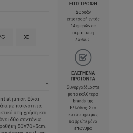
ΕΠΙΣΤΡΟΦΗ
Δωρεάν
επιστροφή εντός
14 ημερών σε
περίπτωση
λάθους.
ΕΛΕΓΜΕΝΑ
ΠΡΟΙΟΝΤΑ
Συνεργαζόμαστε
με τα καλύτερα
ial junior. Είναι
brands της
άκι με πυκνότητα
Ελλάδας. Στο
κτικό στη χρήση και
κατάστημα μας
άνει δύο σεντόνια
θα βρείτε μόνο
αροθήκη 50Χ70+5cm.
επώνυμα
ποιότητα, στυλ και