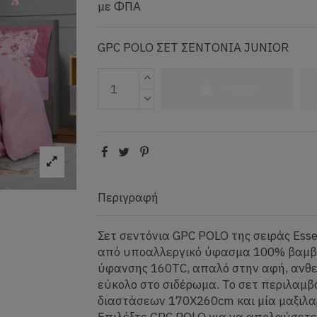
με ΦΠΑ
GPC POLO ΣΕΤ ΣΕΝΤΟΝΙΑ JUNIOR
Αγορά
Περιγραφή
Σετ σεντόνια GPC POLO της σειράς Essent
από υποαλλεργικό ύφασμα 100% βαμβ
ύφανσης 160TC, απαλό στην αφή, ανθε
εύκολο στο σιδέρωμα. Το σετ περιλαμβ
διαστάσεων 170Χ260cm και μία μαξιλ
Επιλέξτε GPC POLO για να απολαύσετε 