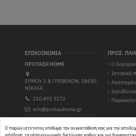
ΕΠΙΚΟΙΝΩΝΙΑ
ΠΡΟΣ. ΠΛ
ΠΡΟΤΑΣΗ HOME
Ο λογαρια
Ιστορικό 
ΕΡΜΟΥ 2 & ΓΡΕΒΕΝΩΝ, 18450,
Αγαπημέ
ΝΙΚΑΙΑ
Διευθύνσε
210.492.5172
Παρακολο
info@protasihome.gr
Σας ευχαριστούμε που μας
επιλέξατε.
Ο παρών ιστότοπος επιθυμεί την συγκατάθεση σας για την αποδοχή
απόδοση, τα μέσα κοινωνικής δικτύωσης καθώς και για διαφημιστι