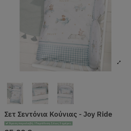
Σετ Σεντόνια Κούνιας - Joy Ride
Άμεση παραλαβή / Παράδοση 1 έως 3 ημέρες