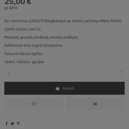
25,00 €
με ΦΠΑ
Σετ σεντόνια 120Χ170 βαμβακερά με πάνελ μαξιλαροθήκη 30Χ40
100% Cotton 144 T.C.
Μαλακή, φυσική σύνθεση, απαλή αίσθηση
Ανθεκτικά στα συχνά πλυσίματα
Τυπωτό πάνελ σχέδιο
Λευκό, Γαλάζιο χρώμα
Αγορά