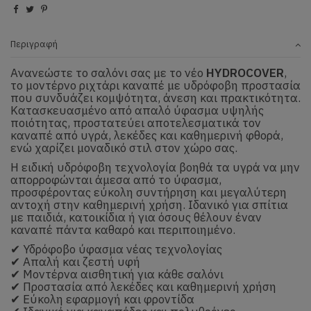
Περιγραφή
Ανανεώστε το σαλόνι σας με το νέο
HYDROCOVER
,
το μοντέρνο ριχτάρι καναπέ με υδρόφοβη προστασία
που συνδυάζει κομψότητα, άνεση και πρακτικότητα.
Κατασκευασμένο από απαλό ύφασμα υψηλής
ποιότητας, προστατεύει αποτελεσματικά τον
καναπέ από υγρά, λεκέδες και καθημερινή φθορά,
ενώ χαρίζει μοναδικό στιλ στον χώρο σας.
Η ειδική υδρόφοβη τεχνολογία βοηθά τα υγρά να μην
απορροφώνται άμεσα από το ύφασμα,
προσφέροντας εύκολη συντήρηση και μεγαλύτερη
αντοχή στην καθημερινή χρήση. Ιδανικό για σπίτια
με παιδιά, κατοικίδια ή για όσους θέλουν έναν
καναπέ πάντα καθαρό και περιποιημένο.
✔ Υδρόφοβο ύφασμα νέας τεχνολογίας
✔ Απαλή και ζεστή υφή
✔ Μοντέρνα αισθητική για κάθε σαλόνι
✔ Προστασία από λεκέδες και καθημερινή χρήση
✔ Εύκολη εφαρμογή και φροντίδα