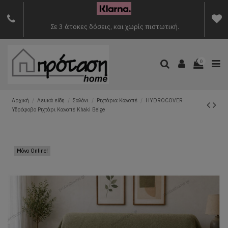
Σε 3 άτοκες δόσεις, και χωρίς πιστωτική.
0
Αρχική
Λευκά είδη
Σαλόνι
Ριχτάρια Καναπέ
HYDROCOVER
Υδρόφοβο Ριχτάρι Καναπέ Khaki Beige
Μόνο Online!