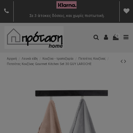
Σε 3 άτοκες δόσεις, και χωρίς πιστωτική.
0
Αρχική
Λευκά είδη
Κουζίνα - τραπεζαρία
Πετσέτες Κουζίνας
Πετσέτες Κουζίνας Gourmet Kitchen Set 30 GUY LAROCHE