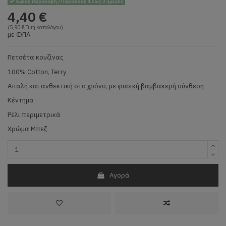
Άμεση παραλαβή / Παράδοση 1 έως 3 ημέρες
4,40 €
(5,90 € Τιμή καταλόγου)
με ΦΠΑ
Πετσέτα κουζίνας
100% Cotton, Terry
Απαλή και ανθεκτική στο χρόνο, με φυσική βαμβακερή σύνθεση
Κέντημα
Ρέλι περιμετρικά
Χρώμα Μπεζ
Αγορά