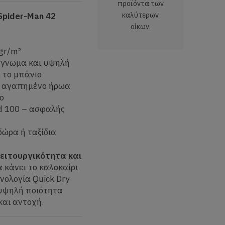
προϊόντα των
Spider-Man 42
καλύτερων
οίκων.
 gr/m²
έγνωμα και υψηλή
 το μπάνιο
 αγαπημένο ήρωα
ο
d 100 – ασφαλής
δώρα ή ταξίδια
λειτουργικότητα και
α κάνει το καλοκαίρι
νολογία Quick Dry
 υψηλή ποιότητα
αι αντοχή.