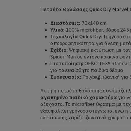
Πετσέτα Θαλάσσης Quick Dry Marvel 
Διαστάσεις:
70x140 cm
Υλικό:
100% microfiber, βάρος 245
Τεχνολογία Quick Dry:
Γρήγορο στ
απορροφητικότητα για άνεση μετά
Σχέδιο:
Ψηφιακή εκτύπωση με τον
Spider-Man σε έντονο κόκκινο φόντ
Πιστοποίηση:
OEKO TEX® Standar
για το ευαίσθητο παιδικό δέρμα
Συσκευασία:
Polybag, ιδανική για 
Αυτή η πετσέτα θαλάσσης συνδυάζει
αγαπημένο παιδικό χαρακτήρα
για ν
αξέχαστο. Το microfiber ύφασμα με τεχ
εξασφαλίζει γρήγορο στέγνωμα, ενώ η
εκτύπωσης χαρίζει ζωντανά χρώματα κ