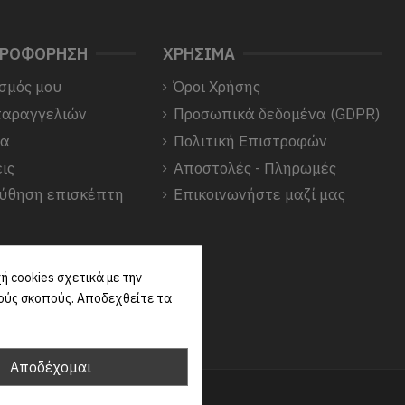
ΗΡΟΦΟΡΗΣΗ
ΧΡΗΣΙΜΑ
σμός μου
Όροι Χρήσης
παραγγελιών
Προσωπικά δεδομένα (GDPR)
να
Πολιτική Επιστροφών
ις
Αποστολές - Πληρωμές
ύθηση επισκέπτη
Επικοινωνήστε μαζί μας
 cookies σχετικά με την
κούς σκοπούς. Αποδεχθείτε τα
Αποδέχομαι