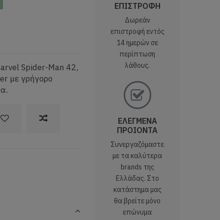
ς
ΕΠΙΣΤΡΟΦΗ
Δωρεάν
επιστροφή εντός
14 ημερών σε
περίπτωση
λάθους.
arvel Spider-Man 42,
er με γρήγορο
α.
ΕΛΕΓΜΕΝΑ
ΠΡΟΙΟΝΤΑ
Συνεργαζόμαστε
με τα καλύτερα
brands της
Ελλάδας. Στο
κατάστημα μας
θα βρείτε μόνο
επώνυμα