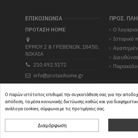
ΕΠΙΚΟΙΝΩΝΙΑ
ΠΡΟΣ. ΠΛ
ΠΡΟΤΑΣΗ HOME
Ο λογαρια
Ιστορικό 
ΕΡΜΟΥ 2 & ΓΡΕΒΕΝΩΝ, 18450,
Αγαπημέ
ΝΙΚΑΙΑ
Διευθύνσε
210.492.5172
Παρακολο
info@protasihome.gr
Σας ευχαριστούμε που μας
επιλέξατε.
Ο παρών ιστότοπος επιθυμεί την συγκατάθεση σας για την αποδοχή
απόδοση, τα μέσα κοινωνικής δικτύωσης καθώς και για διαφημιστι
ανάλογα cookies, σύμφωνα με τις προτιμήσεις σας.
Διαμόρφωση
ProtasiHome© 2025
| All rights reserved