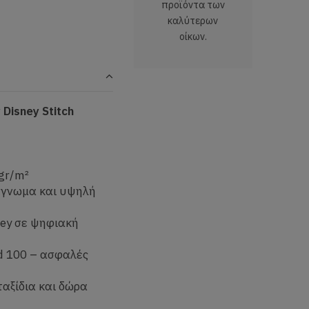
προϊόντα των
καλύτερων
οίκων.
Disney Stitch
 gr/m²
έγνωμα και υψηλή
ney σε ψηφιακή
d 100 – ασφαλές
ταξίδια και δώρα