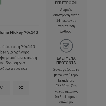
ς
ΕΠΙΣΤΡΟΦΗ
Δωρεάν
επιστροφή εντός
14 ημερών σε
περίπτωση
λάθους.
Home Mickey 70x140
με διάσταση 70x140
ber για γρήγορο
ε ψηφιακή εκτύπωση
ΕΛΕΓΜΕΝΑ
, ιδανική για
ΠΡΟΙΟΝΤΑ
αδικό στυλ και
Συνεργαζόμαστε
με τα καλύτερα
brands της
Ελλάδας. Στο
κατάστημα μας
θα βρείτε μόνο
επώνυμα