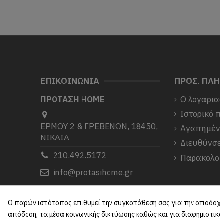
ΕΠΙΚΟΙΝΩΝΙΑ
ΠΡΟΣ. ΠΛ
ΠΡΟΤΑΣΗ HOME
Ο λογαρια
Ιστορικό 
ΕΡΜΟΥ 2 & ΓΡΕΒΕΝΩΝ, 18450,
Αγαπημέ
ΝΙΚΑΙΑ
Διευθύνσε
210.492.5172
Παρακολο
info@protasihome.gr
Σας ευχαριστούμε που μας
επιλέξατε.
Ο παρών ιστότοπος επιθυμεί την συγκατάθεση σας για την αποδοχή
απόδοση, τα μέσα κοινωνικής δικτύωσης καθώς και για διαφημιστι