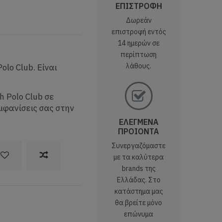
ΕΠΙΣΤΡΟΦΗ
Δωρεάν
επιστροφή εντός
14 ημερών σε
περίπτωση
λάθους.
lo Club. Είναι
 Polo Club σε
μφανίσεις σας στην
ΕΛΕΓΜΕΝΑ
ΠΡΟΙΟΝΤΑ
Συνεργαζόμαστε
με τα καλύτερα
brands της
Ελλάδας. Στο
κατάστημα μας
θα βρείτε μόνο
επώνυμα