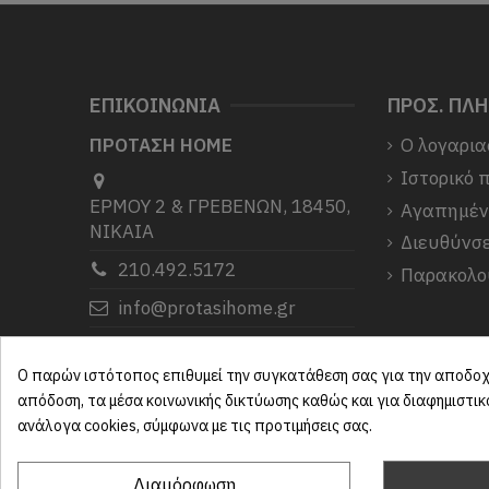
ΕΠΙΚΟΙΝΩΝΙΑ
ΠΡΟΣ. ΠΛ
ΠΡΟΤΑΣΗ HOME
Ο λογαρια
Ιστορικό 
ΕΡΜΟΥ 2 & ΓΡΕΒΕΝΩΝ, 18450,
Αγαπημέ
ΝΙΚΑΙΑ
Διευθύνσε
210.492.5172
Παρακολο
info@protasihome.gr
Σας ευχαριστούμε που μας
επιλέξατε.
Ο παρών ιστότοπος επιθυμεί την συγκατάθεση σας για την αποδοχή
απόδοση, τα μέσα κοινωνικής δικτύωσης καθώς και για διαφημιστι
ανάλογα cookies, σύμφωνα με τις προτιμήσεις σας.
Διαμόρφωση