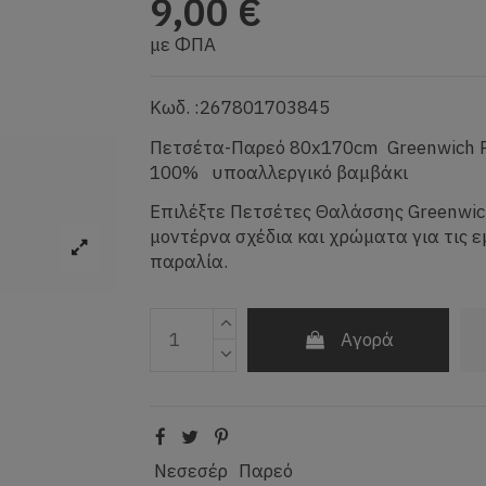
9,00 €
με ΦΠΑ
Κωδ. :267801703845
Πετσέτα-Παρεό 80x170cm Greenwich Po
100% υποαλλεργικό βαμβάκι
Επιλέξτε Πετσέτες Θαλάσσης Greenwich
μοντέρνα σχέδια και χρώματα για τις ε
παραλία.
Αγορά
Νεσεσέρ
Παρεό