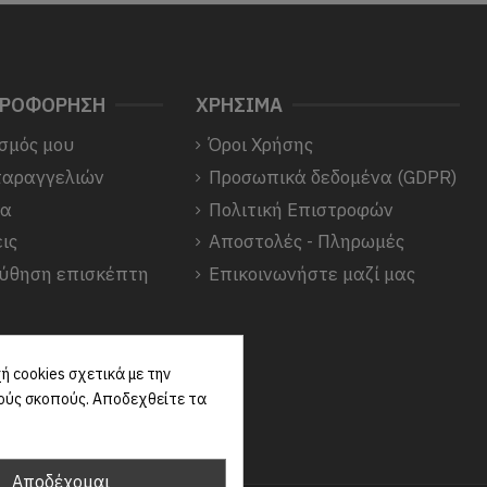
ΗΡΟΦΟΡΗΣΗ
ΧΡΗΣΙΜΑ
σμός μου
Όροι Χρήσης
παραγγελιών
Προσωπικά δεδομένα (GDPR)
να
Πολιτική Επιστροφών
ις
Αποστολές - Πληρωμές
ύθηση επισκέπτη
Επικοινωνήστε μαζί μας
 cookies σχετικά με την
κούς σκοπούς. Αποδεχθείτε τα
Αποδέχομαι