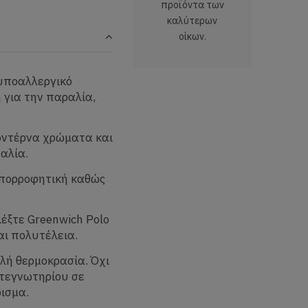
προϊόντα των
καλύτερων
οίκων.
υποαλλεργικό
η για την παραλία,
μοντέρνα χρώματα και
ραλία.
απορροφητική καθώς
λέξτε Greenwich Polo
αι πολυτέλεια.
λή θερμοκρασία. Όχι
στεγνωτηρίου σε
ισμα.