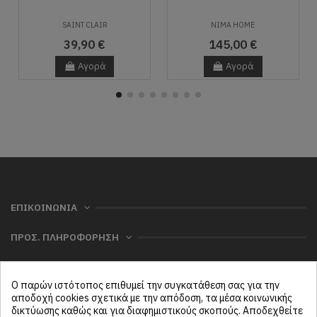
SAINT CLAIR
NIMA HOME
39,90 €
145,00 €
Αγορά
Αγορά
ΕΠΙΚΟΙΝΩΝΙΑ
ΠΡΟΣ. ΠΛΗΡΟΦΟΡΗΣΗ
ΧΡΗΣΙΜΑ
Ο παρών ιστότοπος επιθυμεί την συγκατάθεση σας για την
ΜΕΝΟΥ
αποδοχή cookies σχετικά με την απόδοση, τα μέσα κοινωνικής
δικτύωσης καθώς και για διαφημιστικούς σκοπούς. Αποδεχθείτε