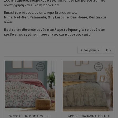
100% βαμβάκι
,
βαμβακοσατέν
,
microfiber
και
polycotton
για
άνετη χρήση και εύκολη φροντίδα.
Επιλέξτε ανάμεσα σε επώνυμα brands όπως:
Nima
,
Nef-Nef
,
Palamaiki
,
Guy Laroche
,
Das Home
,
Kentia
και
άλλα.
Βρείτε τις ιδανικές μονές παπλωματοθήκες για το μονό σας
κρεβάτι, με εγγύηση ποιότητας και προσιτές τιμές!
Συνάφεια
8
9490 ΣΕΤ ΠΑΠΛΩΜΑΤΟΘΗΚΗ
9491 ΣΕΤ ΠΑΠΛΩΜΑΤΟΘΗΚΗ