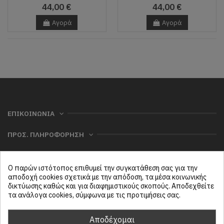
44,00 €
44,00 €
Αγορά
Αγορά
ΕΠΙΚΟΙΝΩΝΙΑ
ΠΡΟΣ. ΠΛΗΡΟΦΟΡΗΣΗ
ΧΡΗΣΙΜΑ
Ο παρών ιστότοπος επιθυμεί την συγκατάθεση σας για την
ΜΕΝΟΥ
αποδοχή cookies σχετικά με την απόδοση, τα μέσα κοινωνικής
δικτύωσης καθώς και για διαφημιστικούς σκοπούς. Αποδεχθείτε
τα ανάλογα cookies, σύμφωνα με τις προτιμήσεις σας.
Follow us
Αποδέχομαι