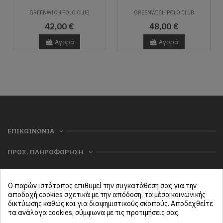
GREENWICH POLO CLUB
GREENWICH POLO CLUB
42,00 €
48,00 €
Αγορά
Αγορά
ΕΠΙΚΟΙΝΩΝΙΑ
ΠΡΟΣ. ΠΛΗΡΟΦΟΡΗΣΗ
ΧΡΗΣΙΜΑ
Ο παρών ιστότοπος επιθυμεί την συγκατάθεση σας για την
ΜΕΝΟΥ
αποδοχή cookies σχετικά με την απόδοση, τα μέσα κοινωνικής
δικτύωσης καθώς και για διαφημιστικούς σκοπούς. Αποδεχθείτε
τα ανάλογα cookies, σύμφωνα με τις προτιμήσεις σας.
Follow us