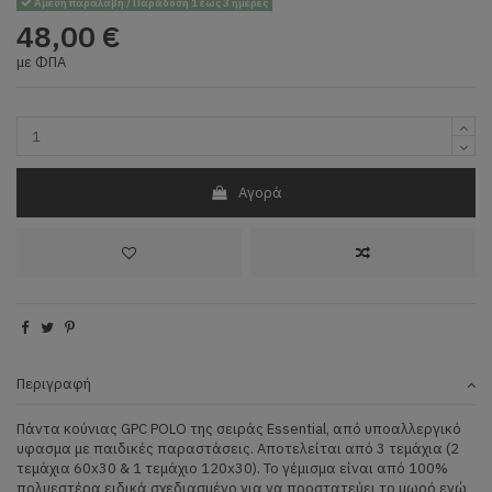
Άμεση παραλαβή / Παράδοση 1 έως 3 ημέρες
48,00 €
με ΦΠΑ
Αγορά
Περιγραφή
Πάντα κούνιας GPC POLO της σειράς Essential, από υποαλλεργικό
υφασμα με παιδικές παραστάσεις. Αποτελείται από 3 τεμάχια (2
τεμάχια 60x30 & 1 τεμάχιο 120x30). Το γέμισμα είναι από 100%
πολυεστέρα ειδικά σχεδιασμένο για να προστατεύει το μωρό ενώ