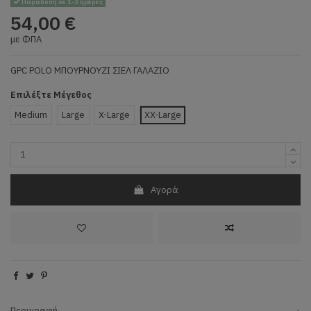
Παράδοση σε 1-3 ημέρες
54,00 €
με ΦΠΑ
GPC POLO ΜΠΟΥΡΝΟΥΖΙ ΣΙΕΛ ΓΑΛΑΖΙΟ
Επιλέξτε Μέγεθος
Μedium
Large
X-Large
XX-Large
Αγορά
Περιγραφή