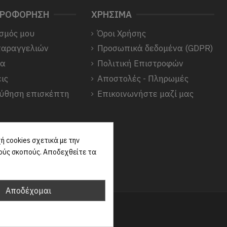
ΗΡΟΦΟΡΗΣΗ
ΧΡΗΣΙΜΑ
σμός μου
Όροι Χρήσης
παραγγελιών
Προσωπικά δεδομένα (GDPR)
να
Πολιτική Επιστροφών
ις
Αποστολές - Πληρωμές
ύθηση επισκέπτη
Επικοινωνήστε μαζί μας
 cookies σχετικά με την
κούς σκοπούς. Αποδεχθείτε τα
Αποδέχομαι