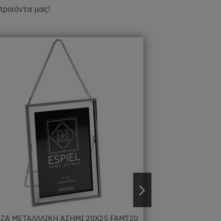
προϊόντα μας!
Νέο
ΖΑ ΜΕΤΑΛΛΛΙΚΗ ΑΣΗΜΙ 20Χ25 FAM720
ΚΟΡΝΙΖΑ ΜΕΤΑΛ