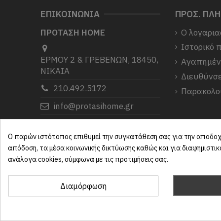
ΕΠΙΚΟΙΝΩΝΙΑ
ΠΡΟΣ. ΠΛ
ΠΡΟΤΑΣΗ HOME
Ο λογαρια
Ιστορικό 
ΕΡΜΟΥ 2 & ΓΡΕΒΕΝΩΝ, 18450,
Αγαπημέ
ΝΙΚΑΙΑ
Διευθύνσε
210.492.5172
Παρακολο
info@protasihome.gr
Σας ευχαριστούμε που μας
επιλέξατε.
Ο παρών ιστότοπος επιθυμεί την συγκατάθεση σας για την αποδοχή
απόδοση, τα μέσα κοινωνικής δικτύωσης καθώς και για διαφημιστι
ανάλογα cookies, σύμφωνα με τις προτιμήσεις σας.
Διαμόρφωση
ProtasiHome© 2025
| All rights reserved