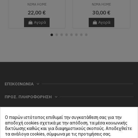
NIMA HOME
NIMA HOME
22,00 €
30,00 €
Αγορά
Αγορά
ΕΠΙΚΟΙΝΩΝΙΑ
ΠΡΟΣ. ΠΛΗΡΟΦΟΡΗΣΗ
ΧΡΗΣΙΜΑ
Ο παρών ιστότοπος επιθυμεί την συγκατάθεση σας για την
ΜΕΝΟΥ
αποδοχή cookies σχετικά με την απόδοση, τα μέσα κοινωνικής
δικτύωσης καθώς και για διαφημιστικούς σκοπούς. Αποδεχθείτε
τα ανάλογα cookies, σύμφωνα με τις προτιμήσεις σας.
Follow us