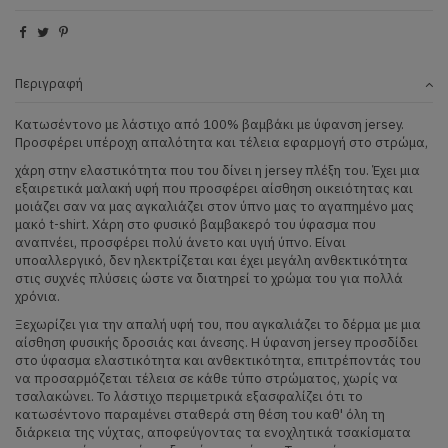
Περιγραφή
Κατωσέντονο με λάστιχο από 100% βαμβάκι με ύφανση jersey.
Προσφέρει υπέροχη απαλότητα και τέλεια εφαρμογή στο στρώμα,
χάρη στην ελαστικότητα που του δίνει η jersey πλέξη του. Έχει μια
εξαιρετικά μαλακή υφή που προσφέρει αίσθηση οικειότητας και
μοιάζει σαν να μας αγκαλιάζει στον ύπνο μας το αγαπημένο μας
μακό t-shirt. Χάρη στο φυσικό βαμβακερό του ύφασμα που
αναπνέει, προσφέρει πολύ άνετο και υγιή ύπνο. Είναι
υποαλλεργικό, δεν ηλεκτρίζεται και έχει μεγάλη ανθεκτικότητα
στις συχνές πλύσεις ώστε να διατηρεί το χρώμα του για πολλά
χρόνια.
Ξεχωρίζει για την απαλή υφή του, που αγκαλιάζει το δέρμα με μια
αίσθηση φυσικής δροσιάς και άνεσης. Η ύφανση jersey προσδίδει
στο ύφασμα ελαστικότητα και ανθεκτικότητα, επιτρέποντάς του
να προσαρμόζεται τέλεια σε κάθε τύπο στρώματος, χωρίς να
τσαλακώνει. Το λάστιχο περιμετρικά εξασφαλίζει ότι το
κατωσέντονο παραμένει σταθερά στη θέση του καθ' όλη τη
διάρκεια της νύχτας, αποφεύγοντας τα ενοχλητικά τσακίσματα