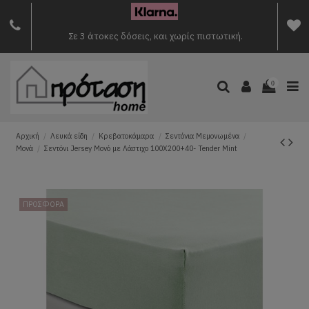
Σε 3 άτοκες δόσεις, και χωρίς πιστωτική.
0
Αρχική
Λευκά είδη
Κρεβατοκάμαρα
Σεντόνια Μεμονωμένα
Μονά
Σεντόνι Jersey Μονό με Λάστιχο 100Χ200+40- Tender Mint
ΠΡΟΣΦΟΡΑ