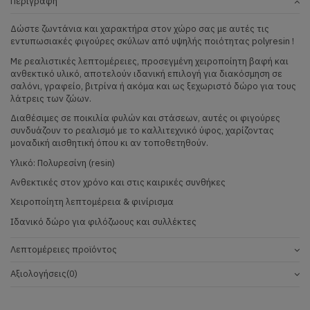
Περιγραφή
Δώστε ζωντάνια και χαρακτήρα στον χώρο σας με αυτές τις
εντυπωσιακές φιγούρες σκύλων από υψηλής ποιότητας polyresin !
Με ρεαλιστικές λεπτομέρειες, προσεγμένη χειροποίητη βαφή και
ανθεκτικό υλικό, αποτελούν ιδανική επιλογή για διακόσμηση σε
σαλόνι, γραφείο, βιτρίνα ή ακόμα και ως ξεχωριστό δώρο για τους
λάτρεις των ζώων.
Διαθέσιμες σε ποικιλία φυλών και στάσεων, αυτές οι φιγούρες
συνδυάζουν το ρεαλισμό με το καλλιτεχνικό ύφος, χαρίζοντας
μοναδική αισθητική όπου κι αν τοποθετηθούν.
Υλικό: Πολυρεσίνη (resin)
Ανθεκτικές στον χρόνο και στις καιρικές συνθήκες
Χειροποίητη λεπτομέρεια & φινίρισμα
Ιδανικό δώρο για φιλόζωους και συλλέκτες
Λεπτομέρειες προϊόντος
Αξιολογήσεις
(0)