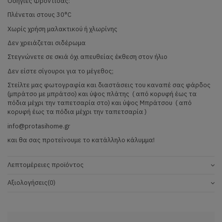
Οδηγίες Φροντίδας:
Πλένεται στους 30°C
Χωρίς χρήση μαλακτικού ή χλωρίνης
Δεν χρειάζεται σιδέρωμα
Στεγνώνετε σε σκιά όχι απευθείας έκθεση στον ήλιο
Δεν είστε σίγουροι για το μέγεθος;
Στείλτε μας φωτογραφία και διαστάσεις του καναπέ σας φάρδος
(μπράτσο με μπράτσο) και ύψος πλάτης ( από κορυφή έως τα
πόδια μέχρι την ταπετσαρία στο) και ύψος Μπράτσου ( από
κορυφή έως τα πόδια μέχρι την ταπετσαρία )
info@protasihome.gr
και θα σας προτείνουμε το κατάλληλο κάλυμμα!
Λεπτομέρειες προϊόντος
Αξιολογήσεις
(0)