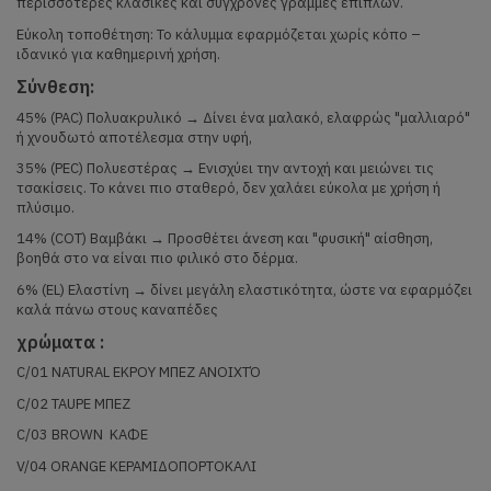
περισσότερες κλασικές και σύγχρονες γραμμές επίπλων.
Εύκολη τοποθέτηση: Το κάλυμμα εφαρμόζεται χωρίς κόπο –
ιδανικό για καθημερινή χρήση.
Σύνθεση:
45% (PAC) Πολυακρυλικό → Δίνει ένα μαλακό, ελαφρώς "μαλλιαρό"
ή χνουδωτό αποτέλεσμα στην υφή,
35% (PEC) Πολυεστέρας → Ενισχύει την αντοχή και μειώνει τις
τσακίσεις. Το κάνει πιο σταθερό, δεν χαλάει εύκολα με χρήση ή
πλύσιμο.
14% (COT) Βαμβάκι → Προσθέτει άνεση και "φυσική" αίσθηση,
βοηθά στο να είναι πιο φιλικό στο δέρμα.
6% (EL) Ελαστίνη → δίνει μεγάλη ελαστικότητα, ώστε να εφαρμόζει
καλά πάνω στους καναπέδες
χρώματα :
C/01 NATURAL ΕΚΡΟΥ ΜΠΕΖ ΑΝΟΙΧΤΌ
C/02 TAUPE ΜΠΕΖ
C/03 BROWN ΚΑΦΕ
V/04 ORANGE ΚΕΡΑΜΙΔΟΠΟΡΤΟΚΑΛΙ