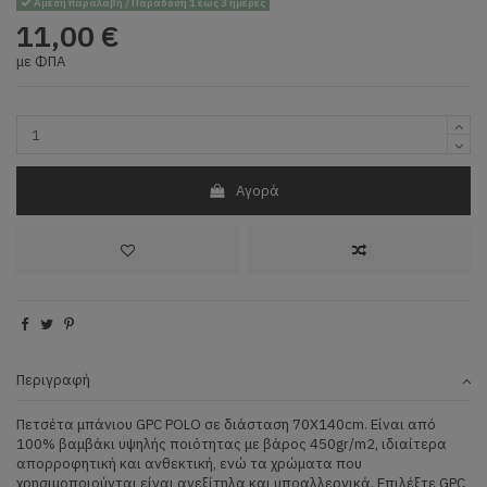
Άμεση παραλαβή / Παράδοση 1 έως 3 ημέρες
11,00 €
με ΦΠΑ
Αγορά
Περιγραφή
Πετσέτα μπάνιου GPC POLO σε διάσταση 70Χ140cm. Είναι από
100% βαμβάκι υψηλής ποιότητας με βάρος 450gr/m2, ιδιαίτερα
απορροφητική και ανθεκτική, ενώ τα χρώματα που
χρησιμοποιούνται είναι ανεξίτηλα και υποαλλεργικά. Επιλέξτε GPC