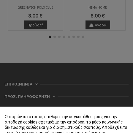
GREENWICH POLO CLUB
NIMA HOME
8,00 €
8,00 €
Προβολή
Αγορά
ΕΠΙΚΟΙΝΩΝΙΑ
ΠΡΟΣ. ΠΛΗΡΟΦΟΡΗΣΗ
ΧΡΗΣΙΜΑ
Ο παρών ιστότοπος επιθυμεί την συγκατάθεση σας για την
ΜΕΝΟΥ
αποδοχή cookies σχετικά με την απόδοση, τα μέσα κοινωνικής
δικτύωσης καθώς και για διαφημιστικούς σκοπούς. Αποδεχθείτε
τα ανάλογα cookies, σύμφωνα με τις προτιμήσεις σας.