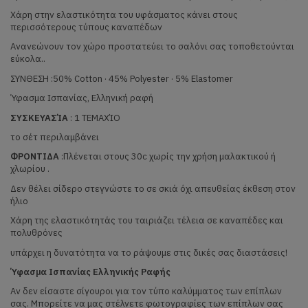
Χάρη στην ελαστικότητα του υφάσματος κάνει στους
περισσότερους τύπους καναπέδων
Ανανεώνουν τον χώρο προστατεύει το σαλόνι σας τοποθετούνται
εύκολα..
ΣΥΝΘΕΣΗ :50% Cotton · 45% Polyester · 5% Elastomer
Ύφασμα Ισπανίας, Ελληνική ραφή
ΣΥΣΚΕΥΑΣΊΑ
: 1 ΤΕΜΑΧΊΟ
το σέτ περιλαμβάνει
ΦΡΟΝΤΙΔΑ
:Πλένεται στους 30c χωρίς την χρήση μαλακτικού ή
χλωρίου .
Δεν θέλει σίδερο στεγνώστε το σε σκιά όχι απευθείας έκθεση στον
ήλιο
Χάρη της ελαστικότητάς του ταιριάζει τέλεια σε καναπέδες και
πολυθρόνες
υπάρχει η δυνατότητα να το ράψουμε στις δικές σας διαστάσεις!
Ύφασμα Ισπανίας Ελληνικής Ραφής
Αν δεν είσαστε σίγουροι για τον τύπο καλύμματος των επίπλων
σας. Μπορείτε να μας στέλνετε φωτογραφίες των επίπλων σας