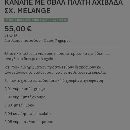
ΚΑΝΑΠΕ ΜΕ ΟΒΑΛ ΠΛΑΤΗ ΑΧΙΒΑΔΑ
ΣΧ. MELANGE
Κατά παραγγελία αποστολή | 7-10 ημέρες
55,00 €
με ΦΠΑ
διαθέσιμο παράδοση 2 έως 7 ημέρες
Ελαστικό κάλυμμα για τους περισσότερους καναπέδες με
ανάγλυφο διακριτικό σχέδιο,
σε ποικιλία χρωμάτων προστατεύουν διακοσμούν και
ανανεώνουν το σαλόνι σας σας τοποθετούνται εύκολα.
Σε πέντε χρὠματα με διακριτική διχρωμία στην ύφανση
C.01 γκρί - μπέζ greige
C.02 γκρι -μπεζ σκούρο
C.03 μπεζ - μόκα
C.04 καφέ-μπεζ chocolate
C.05 γκρι - ανθρακί - μαύρο