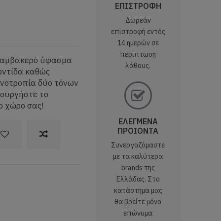
ΕΠΙΣΤΡΟΦΗ
Δωρεάν
επιστροφή εντός
14 ημερών σε
περίπτωση
 βαμβακερό ύφασμα
λάθους.
οντίδα καθώς
χνοτροπία δύο τόνων
ιουργήστε το
ο χώρο σας!
ΕΛΕΓΜΕΝΑ
ΠΡΟΙΟΝΤΑ
Συνεργαζόμαστε
με τα καλύτερα
brands της
Ελλάδας. Στο
κατάστημα μας
θα βρείτε μόνο
επώνυμα