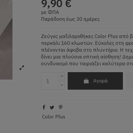
9,90 €
με ΦΠΑ
Παράδοση έως 30 ημέρες
Ζεύγος μαξιλαροθήκες Color Plus από
περκάλι 160 κλωστών. Εύκολες στη φρ
πλένονται άφοβα στο πλυντήριο. Η τε
δίνει μια πλούσια οπτική αίσθηση! Δημ
συνδυασμό που ταιριάζει καλύτερα στ
Αγορά
Color Plus