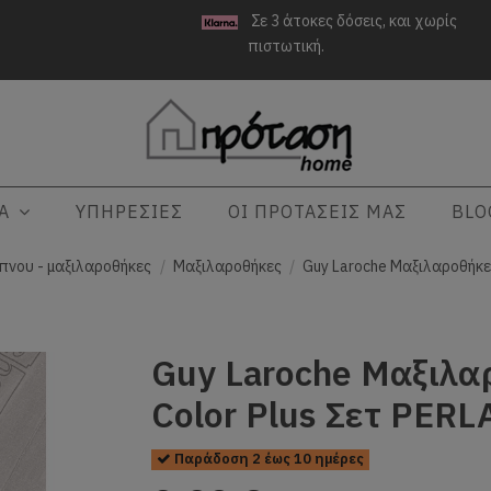
Σε 3 άτοκες δόσεις, και χωρίς
πιστωτική.
ΤΑ
ΥΠΗΡΕΣΙΕΣ
ΟΙ ΠΡΟΤΑΣΕΙΣ ΜΑΣ
BLO
πνου - μαξιλαροθήκες
Μαξιλαροθήκες
Guy Laroche Μαξιλαροθήκες
Guy Laroche Μαξιλα
Color Plus Σετ PERL
Παράδοση 2 έως 10 ημέρες