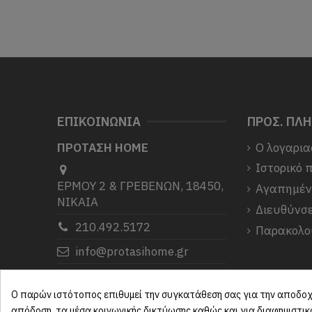
ΕΠΙΚΟΙΝΩΝΙΑ
ΠΡΟΣ. ΠΛ
ΠΡΟΤΑΣΗ HOME
Ο λογαρια
Ιστορικό 
ΕΡΜΟΥ 2 & ΓΡΕΒΕΝΩΝ, 18450,
Αγαπημέ
ΝΙΚΑΙΑ
Διευθύνσε
210.492.5172
Παρακολο
info@protasihome.gr
Σας ευχαριστούμε που μας
επιλέξατε.
Ο παρών ιστότοπος επιθυμεί την συγκατάθεση σας για την αποδοχή
απόδοση, τα μέσα κοινωνικής δικτύωσης καθώς και για διαφημιστι