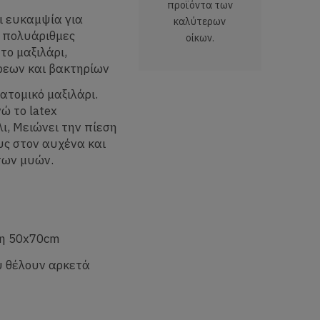
προϊόντα των
ι ευκαμψία για
καλύτερων
 πολυάριθμες
οίκων.
το μαξιλάρι,
ρεων και βακτηρίων
ατομικό μαξιλάρι.
ώ το latex
λι, Μειώνει την πίεση
υς στον αυχένα και
των μυών.
ήκη 50x70cm
ου θέλουν αρκετά