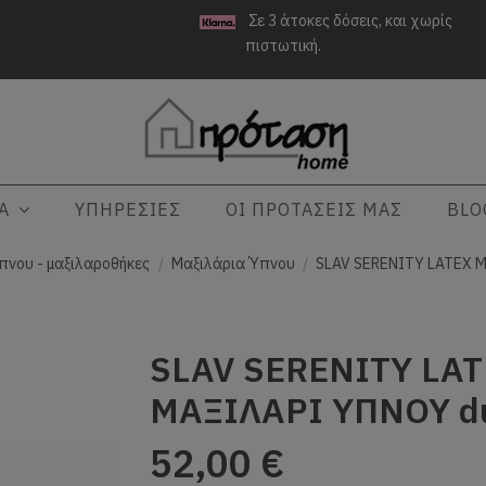
Σε 3 άτοκες δόσεις, και χωρίς
πιστωτική.
ΤΑ
ΥΠΗΡΕΣΙΕΣ
ΟΙ ΠΡΟΤΑΣΕΙΣ ΜΑΣ
BLO
πνου - μαξιλαροθήκες
Μαξιλάρια Ύπνου
SLAV SERENITY LATEX Μ
SLAV SERENITY LA
ΜΑΞΙΛΑΡΙ ΥΠΝΟΥ du
52,00 €