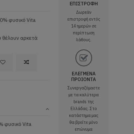
ΕΠΙΣΤΡΟΦΗ
Δωρεάν
επιστροφή εντός
100% φυσικό Vita
14 ημερών σε
περίπτωση
ου θέλουν αρκετά
λάθους.
ΕΛΕΓΜΕΝΑ
ΠΡΟΙΟΝΤΑ
Συνεργαζόμαστε
με τα καλύτερα
brands της
Ελλάδας. Στο
κατάστημα μας
θα βρείτε μόνο
% φυσικό Vita
επώνυμα