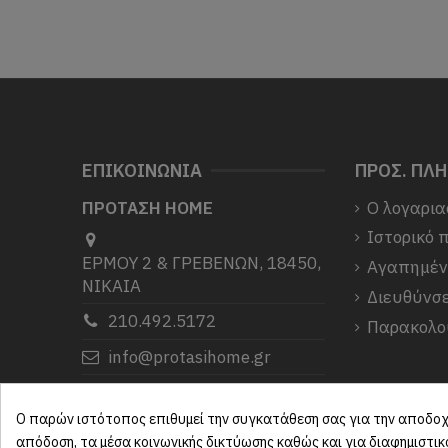
ΕΠΙΚΟΙΝΩΝΙΑ
ΠΡΟΣ. ΠΛ
ΠΡΟΤΑΣΗ HOME
Ο λογαρια
Ιστορικό 
ΕΡΜΟΥ 2 & ΓΡΕΒΕΝΩΝ, 18450,
Αγαπημέ
ΝΙΚΑΙΑ
Διευθύνσε
210.492.5172
Παρακολο
info@protasihome.gr
Σας ευχαριστούμε που μας
επιλέξατε.
Ο παρών ιστότοπος επιθυμεί την συγκατάθεση σας για την αποδοχή
απόδοση, τα μέσα κοινωνικής δικτύωσης καθώς και για διαφημιστι