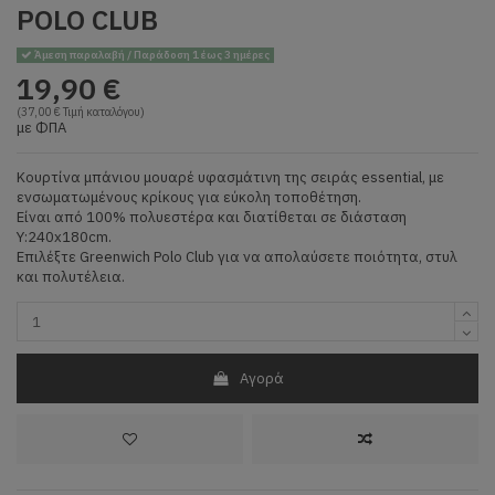
POLO CLUB
Άμεση παραλαβή / Παράδοση 1 έως 3 ημέρες
19,90 €
(37,00 € Τιμή καταλόγου)
με ΦΠΑ
Κουρτίνα μπάνιου μουαρέ υφασμάτινη της σειράς essential, με
ενσωματωμένους κρίκους για εύκολη τοποθέτηση.
Είναι από 100% πολυεστέρα και διατίθεται σε διάσταση
Υ:240x180cm.
Επιλέξτε Greenwich Polo Club για να απολαύσετε ποιότητα, στυλ
και πολυτέλεια.
Αγορά